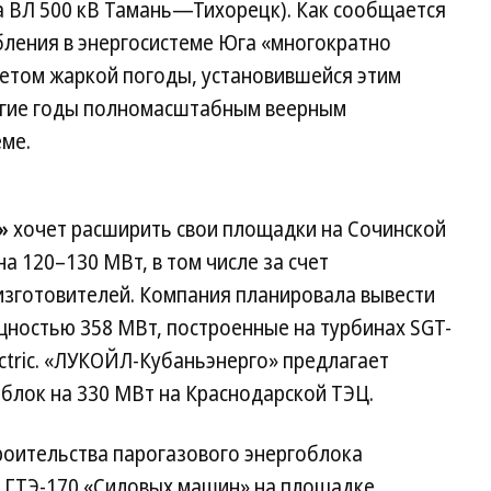
а ВЛ 500 кВ Тамань—Тихорецк). Как сообщается
бления в энергосистеме Юга «многократно
четом жаркой погоды, установившейся этим
ногие годы полномасштабным веерным
еме.
»
хочет расширить свои площадки на Сочинской
а 120–130 МВт, в том числе за счет
изготовителей. Компания планировала вывести
щностью 358 МВт, построенные на турбинах SGT-
ectric. «ЛУКОЙЛ-Кубаньэнерго» предлагает
блок на 330 МВт на Краснодарской ТЭЦ.
роительства парогазового энергоблока
 ГТЭ-170 «Силовых машин» на площадке