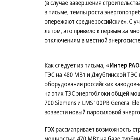
(в случае завершения строительств
в письме, темпы роста энергопотре
опережают среднероссийские». С у
летом, это привело к первым за м
отключениям в местной энергосист
Как следует из письма,
«Интер РАО
ТЭС на 480 МВт и Джубгинской ТЭС н
оборудования российских заводов-
на этих ТЭС энергоблоки общей мо
700 Siemens и LMS100PB General El
возвести новый паросиловой энерго
ГЭХ
рассматривает возможность ст
мощностью 470 МВт на базе турбин