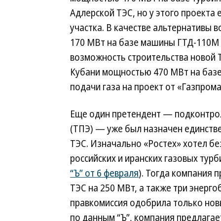
Адлерской ТЭС, но у этого проекта
участка. В качестве альтернативы 
170 МВт на базе машины ГТД-110М О
возможность строительства новой 
Кубани мощностью 470 МВт на базе
подачи газа на проект от «Газпрома
Еще один претендент — подконтр
(ТПЭ) — уже был назначен единств
ТЭС. Изначально «Ростех» хотел без
российских и иранских газовых турб
“Ъ” от 6 февраля
). Тогда компания 
ТЭС на 250 МВт, а также три энерго
правкомиссия одобрила только новы
по данным “Ъ”, компания предлагае