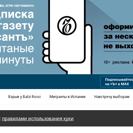
Реклама в «Ъ» www.kommersant.ru/ad
Взрыв у Balzi Rossi
Мигранты в Испании
Навстречу выборам
с
правилами использования куки