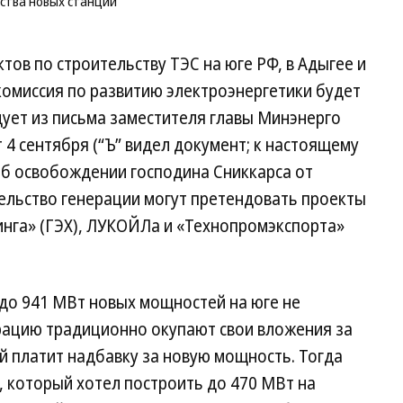
ства новых станций
Ан
Но
Ко
тов по строительству ТЭС на юге РФ, в Адыгее и
комиссия по развитию электроэнергетики будет
дует из письма заместителя главы Минэнерго
 4 сентября (“Ъ” видел документ; к настоящему
б освобождении господина Сниккарса от
ельство генерации могут претендовать проекты
инга» (ГЭХ), ЛУКОЙЛа и «Технопромэкспорта»
о до 941 МВт новых мощностей на юге не
ерацию традиционно окупают свои вложения за
й платит надбавку за новую мощность. Тогда
, который хотел построить до 470 МВт на