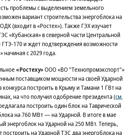
 есть проблемы с выделением земельного
возможен вариант строительства энергоблока на
ДК (входит в «Ростех»). Также ГЭХ изучает
ТЭС «Кубанская» в северной части Центральной
 ГТЭ-170 и ждет подтверждения возможности
» начиная с 2029 года.
ольное
«Ростеху»
ООО «ВО "Технопромэкспорт"»
енным поставщиком мощности на своей Ударной
 конкурса построить в Крыму и Тамани 1 ГВт на
инах, на что получил одобрение президента (
см.
предлагала построить один блок на Таврической
блока на 760 МВт — на Ударной. В итоге в мае
й энергоблок на Ударной на 250 МВт. Теперь,
т построить на Ударной ТЭС два энергоблока на