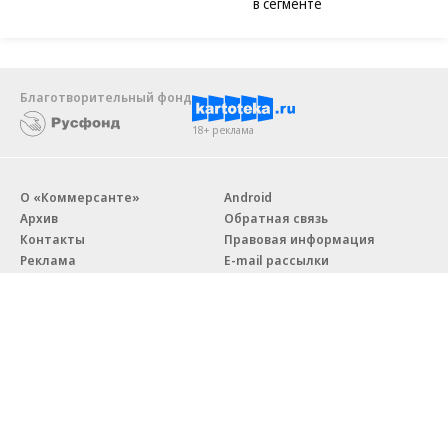
в сегменте
Благотворительный фонд
18+ реклама
О «Коммерсанте»
Android
Архив
Обратная связь
Контакты
Правовая информация
Реклама
E-mail рассылки
Вакансии
18+
© АО «Коммерсантъ». 127006, Москва, Оружейный переулок д. 41,
тел. +7 (495) 797-69-70.
Сетевое издание «Коммерсантъ» (доменное имя сайта: