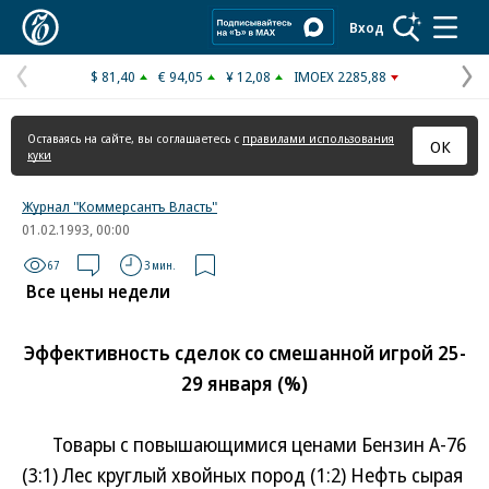
Коммерсантъ
Вход
$ 81,40
€ 94,05
¥ 12,08
IMOEX 2285,88
Предыдущая
С
страница
с
Оставаясь на сайте, вы соглашаетесь с
правилами использования
ОК
куки
Журнал "Коммерсантъ Власть"
01.02.1993, 00:00
67
3 мин.
Все цены недели
Эффективность сделок со смешанной игрой 25-
29 января (%)
Товары с повышающимися ценами Бензин А-76
(3:1) Лес круглый хвойных пород (1:2) Нефть сырая