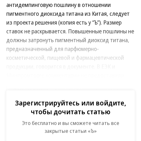
антидемпинговую пошлину в отношении
пигментного диоксида титана из Китая, следует
из проекта решения (копия есть у “Ъ”). Размер
ставок не раскрывается. Повышенные пошлины не
должны затронуть пигментный диоксид титана,
предназначенный для парфюмерно-
косметической, пищевой и фармацевтической
продукции, говорится в документе. В ЕЭК и
Минпромторге комментарии не предоставили.
Диоксид титана
— наиболее востребованный пигмент
на рынке ЛКМ. Он добавляет белизну и яркость цветным
Зарегистрируйтесь или войдите,
краскам и позволяет избавиться от использования
экологически опасных цинка, бария, свинца.
чтобы дочитать статью
ЕЭК проводила антидемпинговое расследование
Это бесплатно и вы сможете читать все
закрытые статьи «Ъ»
в отношении пигментного диоксида титана из
Китая около года. Как следует из доклада о