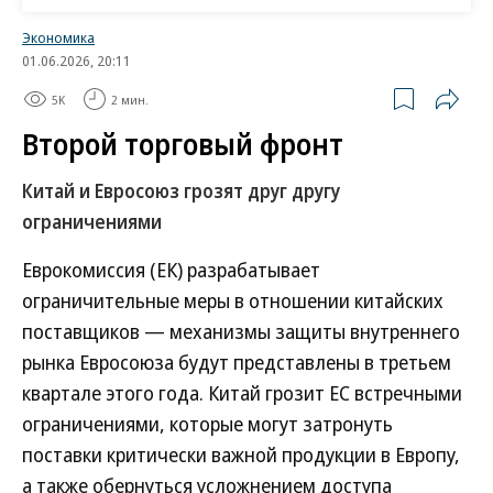
оставалась низкой, а импорт из КНР
Экономика
увеличивался.
01.06.2026, 20:11
5K
2 мин.
Также в докладе отмечается, что продолжение
Второй торговый фронт
демпингового импорта противоречит и
Китай и Евросоюз грозят друг другу
интересам потребителей, так как возможные
ограничениями
осложнения поставок грозят остановками
предприятий по выпуску ЛКМ, пластмассы и
Еврокомиссия (ЕК) разрабатывает
бумаги. По итогам расследования предложено
ограничительные меры в отношении китайских
применить пошлины в размере 14,27–16,25% в
поставщиков — механизмы защиты внутреннего
зависимости от производителя на пять лет.
рынка Евросоюза будут представлены в третьем
квартале этого года. Китай грозит ЕС встречными
Руководитель направления консалтинга Neft
ограничениями, которые могут затронуть
Research Александр Котов напоминает, что после
поставки критически важной продукции в Европу,
присоединения Крыма к РФ цеха «Крымского
а также обернуться усложнением доступа
титана» работали с перебоями из-за