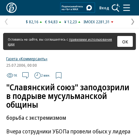
Коммерсантъ
Вход
$ 82,16
€ 94,83
¥ 12,23
IMOEX 2281,31
Предыдущая
С
страница
с
Оставаясь на сайте, вы соглашаетесь с
правилами использования
ОК
куки
Газета «Коммерсантъ»
25.07.2006, 00:00
1K
2 мин.
"Славянский союз" заподозрили
в подрыве мусульманской
общины
борьба с экстремизмом
Вчера сотрудники УБОПа провели обыск у лидера