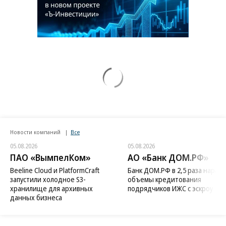
Новости компаний
Все
05.08.2026
05.08.2026
ПАО «ВымпелКом»
АО «Банк ДОМ.РФ»
Beeline Cloud и PlatformCraft
Банк ДОМ.РФ в 2,5 раза нараст
запустили холодное S3-
объемы кредитования
хранилище для архивных
подрядчиков ИЖС с эскроу
данных бизнеса