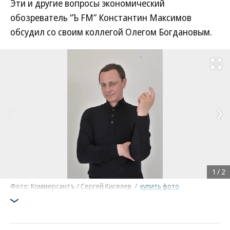
Эти и другие вопросы экономический
обозреватель “Ъ FM” Константин Максимов
обсудил со своим коллегой Олегом Богдановым.
Развернуть на
1
/
2
Фото: Коммерсантъ / Сергей Киселев
/
купить фото