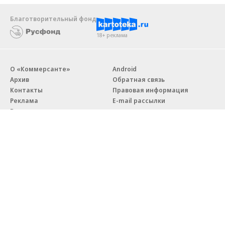
Благотворительный фонд
18+ реклама
О «Коммерсанте»
Android
Архив
Обратная связь
Контакты
Правовая информация
Реклама
E-mail рассылки
Вакансии
18+
© АО «Коммерсантъ». 127006, Москва, Оружейный переулок д. 41,
тел. +7 (495) 797-69-70.
Сетевое издание «Коммерсантъ» (доменное имя сайта:
kommersant.ru) зарегистрировано Федеральной службой
по надзору в сфере связи, информационных технологий и массовых
коммуникаций (Роскомнадзор), регистрационный номер и дата
принятия решения о регистрации: серия
Эл № ФС77-76922