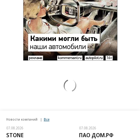
солдат
Путин озвучил итоговый план СВО
Зеленский неожиданно высказался о
возвращении Крыма
Заставим раскаяться: союзник России
дал грозное обещание