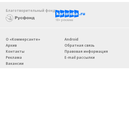
Благотворительный фонд
18+ реклама
О «Коммерсанте»
Android
Архив
Обратная связь
Контакты
Правовая информация
Реклама
E-mail рассылки
Вакансии
18+
© АО «Коммерсантъ». 127006, Москва, Оружейный переулок д. 41,
тел. +7 (495) 797-69-70.
Сетевое издание «Коммерсантъ» (доменное имя сайта:
kommersant.ru) зарегистрировано Федеральной службой
по надзору в сфере связи, информационных технологий и массовых
коммуникаций (Роскомнадзор), регистрационный номер и дата
принятия решения о регистрации: серия
Эл № ФС77-76922