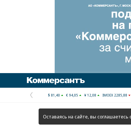
Коммерсантъ
$ 81,40
€ 94,05
¥ 12,08
IMOEX 2285,88
Предыдущая
страница
Оставаясь на сайте, вы соглашаетесь 