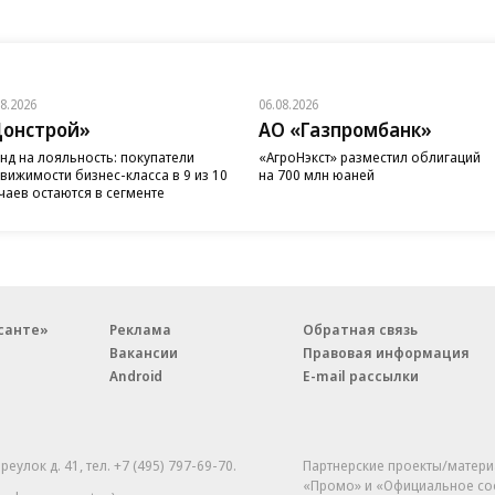
08.2026
06.08.2026
онстрой»
АО «Газпромбанк»
нд на лояльность: покупатели
«АгроНэкст» разместил облигаций
вижимости бизнес-класса в 9 из 10
на 700 млн юаней
чаев остаются в сегменте
санте»
Реклама
Обратная связь
Вакансии
Правовая информация
Android
E-mail рассылки
реулок д. 41,
тел. +7 (495) 797-69-70.
Партнерские проекты/матери
«Промо» и «Официальное со