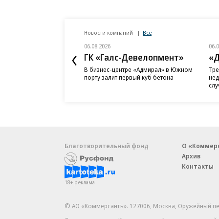
Новости компаний
Все
06.08.2026
06.
ГК «Галс-Девелопмент»
«Д
В бизнес-центре «Адмирал» в Южном
Тре
порту залит первый куб бетона
нед
слу
Благотворительный фонд
О «Коммер
Архив
Контакты
18+ реклама
© АО «Коммерсантъ». 127006, Москва, Оружейный пе