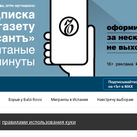
Реклама в «Ъ» www.kommersant.ru/ad
Взрыв у Balzi Rossi
Мигранты в Испании
Навстречу выборам
с
правилами использования куки