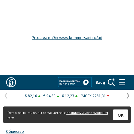
Реклама в «Ъ» www.kommersant.ru/ad
Коммерсантъ
Вход
$ 82,16
€ 94,83
¥ 12,23
IMOEX 2281,31
Предыдущая
С
страница
с
Оставаясь на сайте, вы соглашаетесь с
правилами использования
ОК
куки
Общество