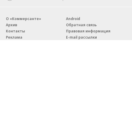
О «Коммерсанте»
Android
Архив
Обратная связь
Контакты
Правовая информация
Реклама
E-mail рассылки
Вакансии
18+
© АО «Коммерсантъ». 127006, Москва, Оружейный переулок д. 41,
тел. +7 (495) 797-69-70.
Сетевое издание «Коммерсантъ» (доменное имя сайта:
kommersant.ru) зарегистрировано Федеральной службой
по надзору в сфере связи, информационных технологий и массовых
коммуникаций (Роскомнадзор), регистрационный номер и дата
принятия решения о регистрации: серия
Эл № ФС77-76922
от 11 октября 2019 г.
Партнерские проекты/материалы, новости компаний, материалы
с пометкой «Промо» и «Официальное сообщение» опубликованы