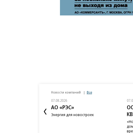
Новости компаний
Все
07.08.2026
07.
АО «РЭС»
О
К
Энергия для новостроек
«Но
дом
вр