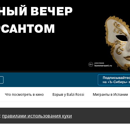
Реклама в «Ъ» www.kommersant.ru/ad
Что посмотреть в кино
Взрыв у Balzi Rossi
Мигранты в Испании
с
правилами использования куки