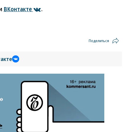
и
ВКонтакте
.
Поделиться
такте