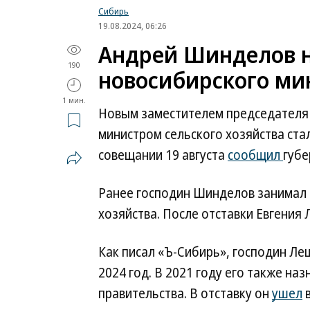
Сибирь
19.08.2024, 06:26
Андрей Шинделов н
190
новосибирского ми
1 мин.
Новым заместителем председателя
министром сельского хозяйства ста
совещании 19 августа
сообщил
губе
Ранее господин Шинделов занимал 
хозяйства. После отставки Евгения Л
Как писал «Ъ-Сибирь», господин Ле
2024 год. В 2021 году его также н
правительства. В отставку он
ушел
в