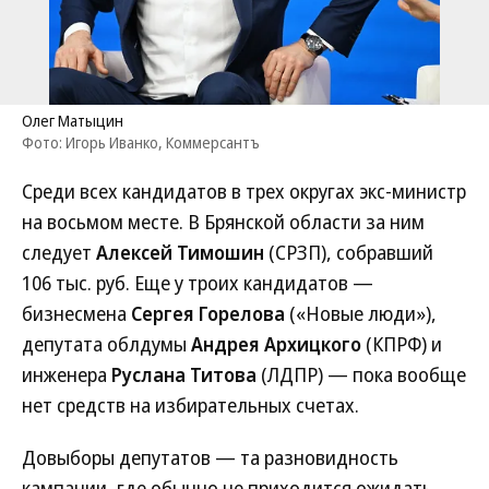
Олег Матыцин
Фото: Игорь Иванко, Коммерсантъ
Среди всех кандидатов в трех округах экс-министр
на восьмом месте. В Брянской области за ним
следует
Алексей Тимошин
(СРЗП), собравший
106 тыс. руб. Еще у троих кандидатов —
бизнесмена
Сергея Горелова
(«Новые люди»),
депутата облдумы
Андрея Архицкого
(КПРФ) и
инженера
Руслана Титова
(ЛДПР) — пока вообще
нет средств на избирательных счетах.
Довыборы депутатов — та разновидность
кампании, где обычно не приходится ожидать