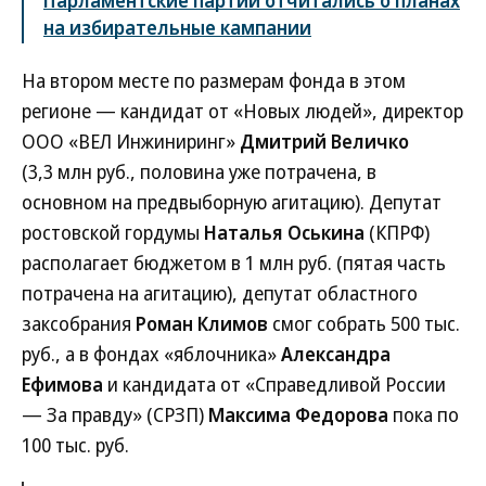
Парламентские партии отчитались о планах
на избирательные кампании
На втором месте по размерам фонда в этом
регионе — кандидат от «Новых людей», директор
ООО «ВЕЛ Инжиниринг»
Дмитрий Величко
(3,3 млн руб., половина уже потрачена, в
основном на предвыборную агитацию). Депутат
ростовской гордумы
Наталья Оськина
(КПРФ)
располагает бюджетом в 1 млн руб. (пятая часть
потрачена на агитацию), депутат областного
заксобрания
Роман Климов
смог собрать 500 тыс.
руб., а в фондах «яблочника»
Александра
Ефимова
и кандидата от «Справедливой России
— За правду» (СРЗП)
Максима Федорова
пока по
100 тыс. руб.