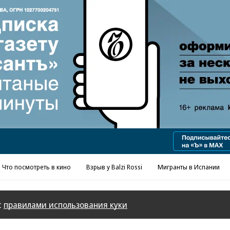
Реклама в «Ъ» www.kommersant.ru/ad
Что посмотреть в кино
Взрыв у Balzi Rossi
Мигранты в Испании
с
правилами использования куки