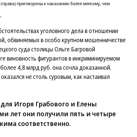
Ми
 (справа) приговорены к наказанию более мягкому, чем
Ко
ъ
обстоятельствах уголовного дела в отношении
ой, обвиняемых в особо крупном мошенничестве
орецкого суда столицы Ольге Багровой
оге виновность фигурантов в инкриминируемом
олее 4,8 млрд руб. она сочла доказанной.
оказался не столь суровым, как настаивал
для Игоря Грабового и Елены
ми лет они получили пять и четыре
жима соответственно.