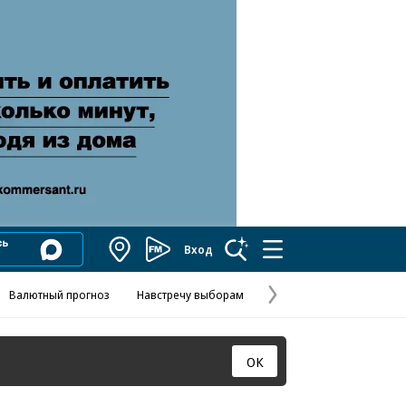
Вход
Коммерсантъ
FM
Валютный прогноз
Навстречу выборам
Скандал в FIFA
Названия опе
Колесников
Следующая
страница
ОК