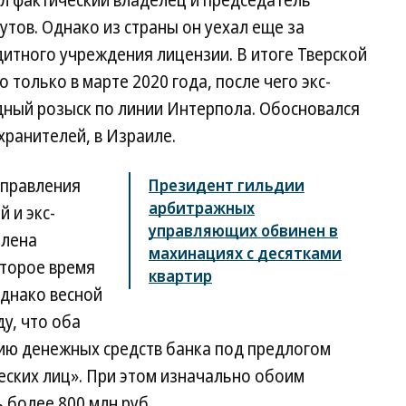
ал фактический владелец и председатель
тов. Однако из страны он уехал еще за
дитного учреждения лицензии. В итоге Тверской
 только в марте 2020 года, после чего экс-
ный розыск по линии Интерпола. Обосновался
ранителей, в Израиле.
 правления
Президент гильдии
арбитражных
 и экс-
управляющих обвинен в
Елена
махинациях с десятками
оторое время
квартир
Однако весной
у, что оба
ию денежных средств банка под предлогом
еских лиц». При этом изначально обоим
ь более 800 млн руб.