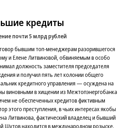
льшие кредиты
ение почти 5 млрд рублей
приговор бывшим топ-менеджерам разорившегося
му и Елене Литвиновой, обвиняемым в особо
нимал должность заместителя председателя
ждения и получил пять лет колонии общего
чальник кредитного управления — осуждена на
аны виновными в хищении из Межтопэнергобанка
ничем не обеспеченных кредитов фиктивным
р этого преступления, в чьих интересах якобы
ена Литвинова, фактический владелец и бывший
й Шутов находится в международном розыске.