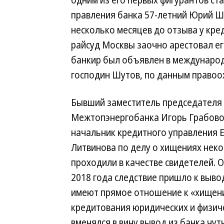
одним из его первых фигурантов ст
правления банка 57-летний Юрий Шу
несколько месяцев до отзыва у кре
райсуд Москвы заочно арестовал его
банкир был объявлен в международ
господин Шутов, по данным правоох
Бывший заместитель председателя
Межтопэнергобанка Игорь Грабовой
начальник кредитного управления 
Литвинова по делу о хищениях нек
проходили в качестве свидетелей. 
2018 года следствие пришло к вывод
имеют прямое отношение к «хищен
кредитования юридических и физич
вменялся в вину вывод из банка чут