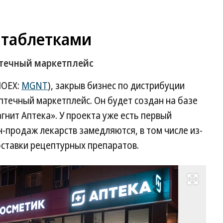
 таблетками
птечный маркетплейс
MOEX:
MGNT
), закрыв бизнес по дистрибуции
течный маркетплейс. Он будет создан на базе
нит Аптека». У проекта уже есть первый
н-продаж лекарств замедляются, в том числе из-
оставки рецептурных препаратов.
Развернуть на весь экран
Фо
Ол