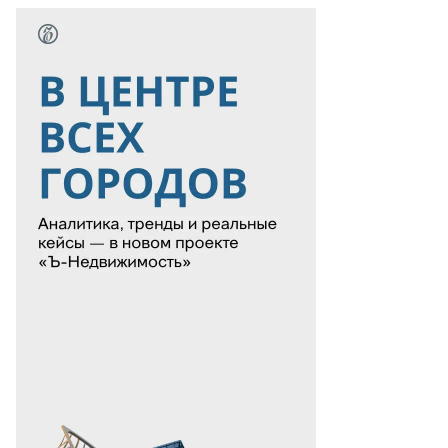
то:
ег