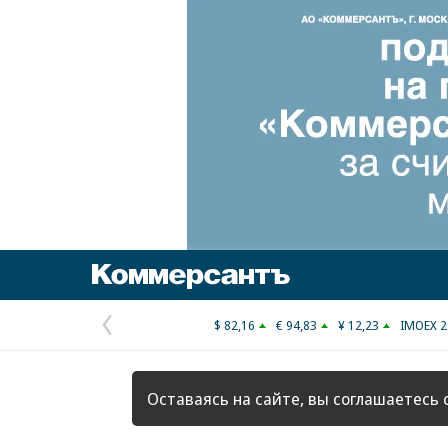
Коммерсантъ
$ 82,16
€ 94,83
¥ 12,23
IMOEX 2
Предыдущая
страница
Оставаясь на сайте, вы соглашаетесь 