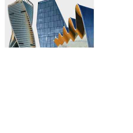
рсеев,
ммерсантъ