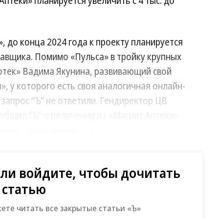
птеки» планируется увеличить с 4 тыс. до
, до конца 2024 года к проекту планируется
тавщика. Помимо «Пульса» в тройку крупных
тек» Вадима Якунина, развивающий свой
», у которого есть своя аналогичная онлайн-
 запрос “Ъ” не ответили. Гендиректор ЦВ
общил “Ъ” о получении от «Магнит Аптеки»
орое сейчас изучается.
» при заказе ассортимента самого сервиса
ли войдите, чтобы дочитать
ар за полчаса, в случае же с препаратами
 трех дней. Тем не менее, по словам Дмитрия
статью
 «Магнит Аптеки» —дополнительная возможность
жете читать все закрытые статьи «Ъ»