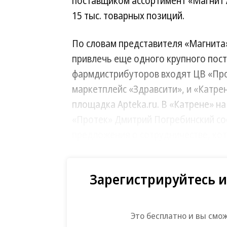
поставщиком ассортимент «Магнит А
15 тыс. товарных позиций.
По словам представителя «Магнита»
привлечь еще одного крупного пос
фармдистрибуторов входят ЦВ «Про
маркетплейс «Здравсити», и «Катрен
площадка Apteka.ru. В «Катрене» на
«Протек» Дмитрий Погребинский со
предложения о сотрудничестве, кот
По условиям работы «Магнит Аптека
Зарегистрируйтесь и
намерен доставлять покупателю тов
сторонних компаний — от одного до
Погребинского, участие в проекте
Это бесплатно и вы смо
увеличить продажи.