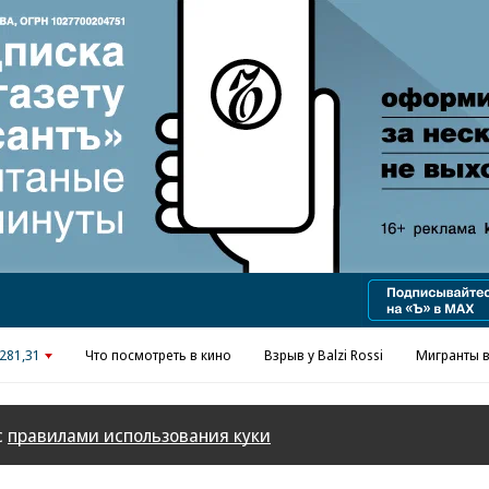
Реклама в «Ъ» www.kommersant.ru/ad
281,31
Что посмотреть в кино
Взрыв у Balzi Rossi
Мигранты в
с
правилами использования куки