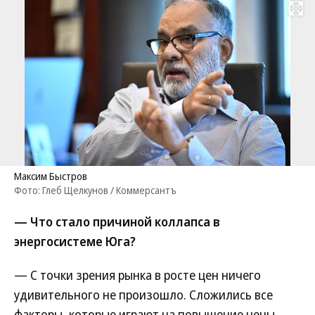
Развернуть на
Максим Быстров
Фото: Глеб Щелкунов / Коммерсантъ
— Что стало причиной коллапса в
энергосистеме Юга?
— С точки зрения рынка в росте цен ничего
удивительного не произошло. Сложились все
факторы, которые играют на повышение цены.