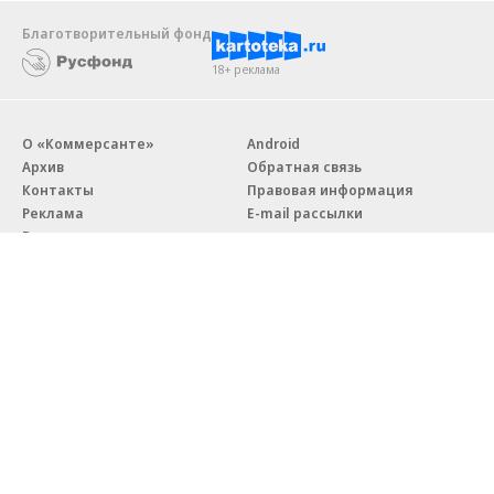
Благотворительный фонд
18+ реклама
О «Коммерсанте»
Android
Архив
Обратная связь
Контакты
Правовая информация
Реклама
E-mail рассылки
Вакансии
18+
© АО «Коммерсантъ». 127006, Москва, Оружейный переулок д. 41,
тел. +7 (495) 797-69-70.
Сетевое издание «Коммерсантъ» (доменное имя сайта:
kommersant.ru) зарегистрировано Федеральной службой
по надзору в сфере связи, информационных технологий и массовых
коммуникаций (Роскомнадзор), регистрационный номер и дата
принятия решения о регистрации: серия
Эл № ФС77-76922