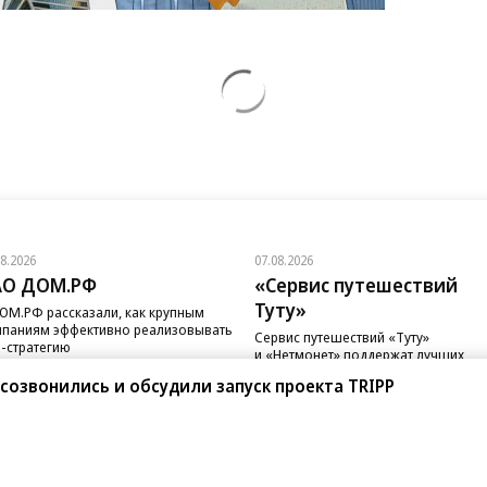
08.2026
07.08.2026
АО ДОМ.РФ
«Сервис путешествий
Туту»
ОМ.РФ рассказали, как крупным
паниям эффективно реализовывать
Сервис путешествий «Туту»
-стратегию
и «Нетмонет» поддержат лучших
сотрудников российских отелей
созвонились и обсудили запуск проекта TRIPP