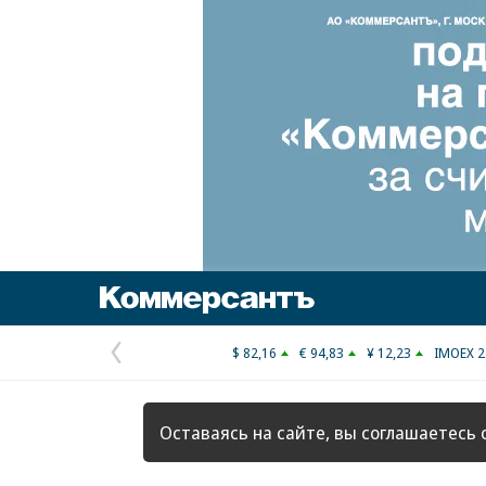
Коммерсантъ
$ 82,16
€ 94,83
¥ 12,23
IMOEX 2
Предыдущая
страница
Оставаясь на сайте, вы соглашаетесь 