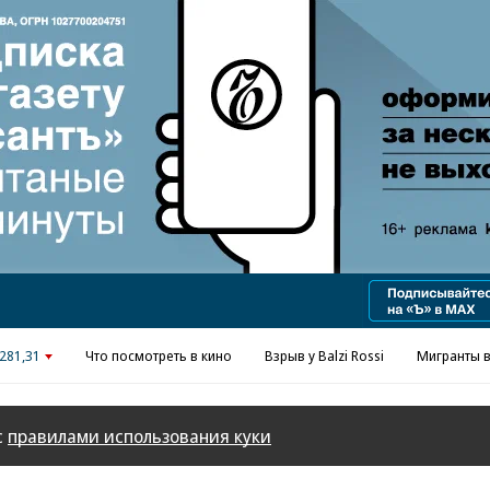
Реклама в «Ъ» www.kommersant.ru/ad
281,31
Что посмотреть в кино
Взрыв у Balzi Rossi
Мигранты в
с
правилами использования куки