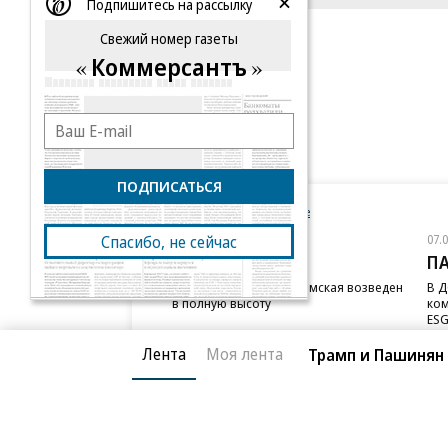
Подпишитесь на рассылку
Свежий номер газеты
Коммерсантъ
ПОДПИСАТЬСЯ
Новости компаний
Все
07.08.2026
07.
Спасибо, не сейчас
STONE
П
Бизнес-центр STONE Римская возведен
В Д
в полную высоту
ком
ESG
Лента
Моя лента
Трамп и Пашинян 