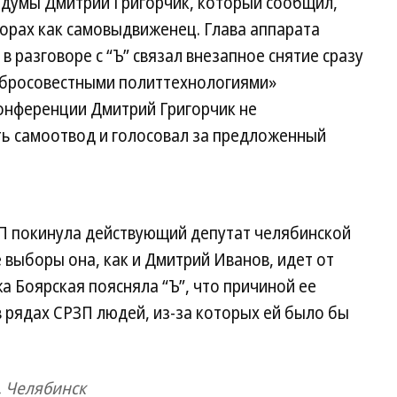
рдумы Дмитрий Григорчик, который сообщил,
борах как самовыдвиженец. Глава аппарата
 разговоре с “Ъ” связал внезапное снятие сразу
обросовестными политтехнологиями»
конференции Дмитрий Григорчик не
ь самоотвод и голосовал за предложенный
П покинула действующий депутат челябинской
 выборы она, как и Дмитрий Иванов, идет от
а Боярская поясняла “Ъ”, что причиной ее
в рядах СРЗП людей, из-за которых ей было бы
, Челябинск