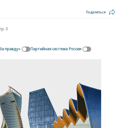
Поделиться
тр. 3
За правду»
Партийная система России