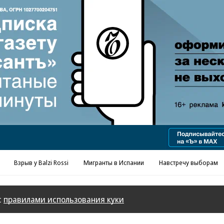
Реклама в «Ъ» www.kommersant.ru/ad
Взрыв у Balzi Rossi
Мигранты в Испании
Навстречу выборам
с
правилами использования куки