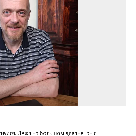
Ал
Ка
Фо
Ю
Ка
снулся. Лежа на большом диване, он с