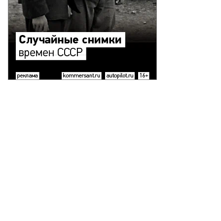
ексей
менский
то:
лия
уль