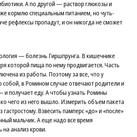
биотики. А по другой — раствор глюкозы и
тоже кормлю специальным питанием, но чуть-
аче рефлексы пропадут, и он никогда не сможет
тология — болезнь Гиршпрунга. В кишечнике
аря которой пища по нему продвигается. Часть
ючена из работы. Поэтому за все, что у
 собой, в Ромином случае отвечают родители и
 и получает еду. А чтобы узнать Ромины
ько чего из него вышло. Измерить объем пакета
з гастростому. Взвесить памперс «до» и «после»
чный мальчик. А еще надо все время
 на анализ крови.