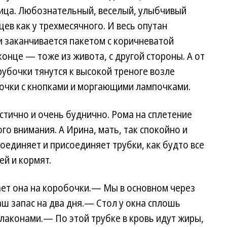
ица. Любознательный, веселый, улыбчивый
цев как у трехмесячного. И весь опутан
и заканчивается пакетом с коричневатой
конце — тоже из живота, с другой стороны. А от
рубочки тянутся к высокой треноге возле
бочки с кнопками и моргающими лампочками.
тично и очень буднично. Рома на сплетение
го внимания. А Ирина, мать, так спокойно и
оединяет и присоединяет трубки, как будто все
ей и кормят.
ет она на коробочки.— Мы в основном через
наш запас на два дня.— Стол у окна сплошь
лаконами.— По этой трубке в кровь идут жиры,