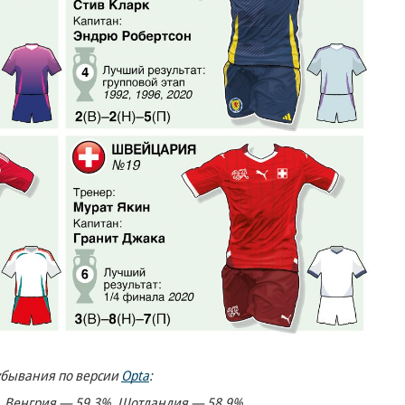
 убывания по версии
Opta
:
 Венгрия — 59,3%, Шотландия — 58,9%.