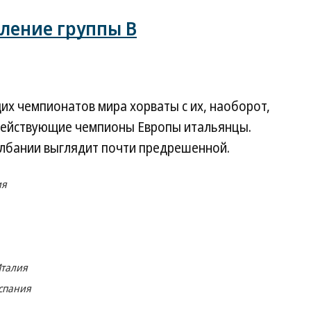
ление группы B
х чемпионатов мира хорваты с их, наоборот,
действующие чемпионы Европы итальянцы.
Албании выглядит почти предрешенной.
ия
Италия
спания