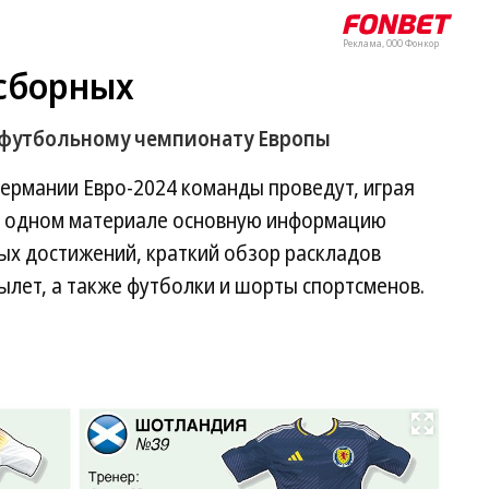
Реклама, ООО Фонкор
 сборных
 футбольному чемпионату Европы
ермании Евро-2024 команды проведут, играя
и в одном материале основную информацию
лых достижений, краткий обзор раскладов
вылет, а также футболки и шорты спортсменов.
Развернуть на весь экран