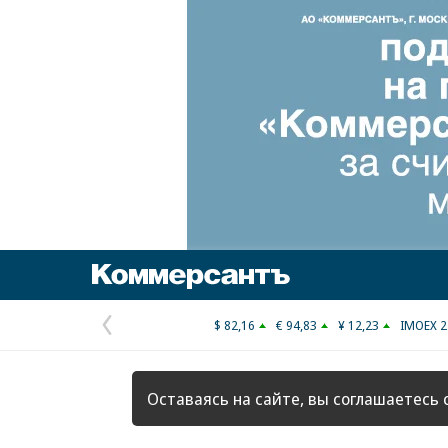
Коммерсантъ
$ 82,16
€ 94,83
¥ 12,23
IMOEX 2
Предыдущая
страница
Оставаясь на сайте, вы соглашаетесь 