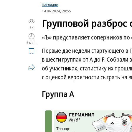
Наглядно
14.06.2024, 20:55
Групповой разброс
5K
«Ъ» представляет соперников по
5 мин.
Первые две недели стартующего в Г
в шести группах от A до F. Собрал
об участниках, статистику их прош
с оценкой вероятности сыграть на 
Группа А