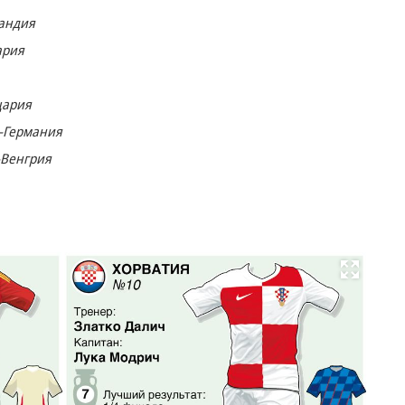
андия
ария
цария
—Германия
—Венгрия
Развернуть на весь экран