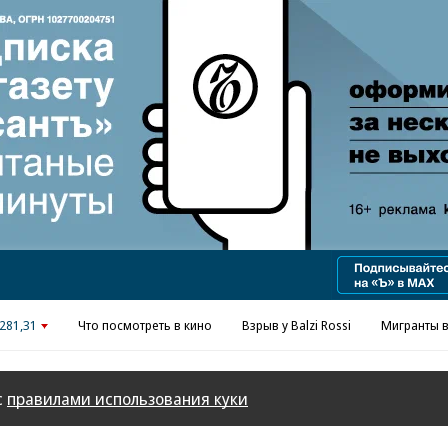
Реклама в «Ъ» www.kommersant.ru/ad
281,31
Что посмотреть в кино
Взрыв у Balzi Rossi
Мигранты в
с
правилами использования куки