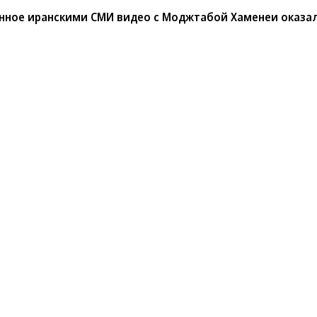
анное иранскими СМИ видео с Моджтабой Хаменеи оказа
й точки исходить?»
краинского урегулирования