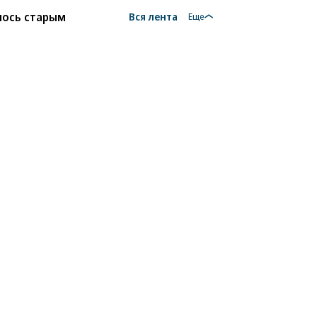
лось старым
Вся лента
Еще