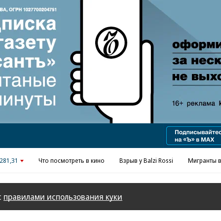
Реклама в «Ъ» www.kommersant.ru/ad
281,31
Что посмотреть в кино
Взрыв у Balzi Rossi
Мигранты в
с
правилами использования куки