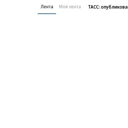
Лента
Моя лента
ТАСС: опубликов
Радио «Ъ FM»
07.07.2026, 09:54
«Из какой отправно
4K
Дмитрий Дризе — о проблемах у