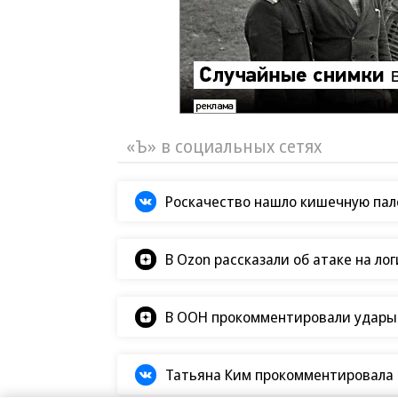
«Ъ» в социальных сетях
Роскачество нашло кишечную пало
В Ozon рассказали об атаке на ло
В ООН прокомментировали удары В
Татьяна Ким прокомментировала а