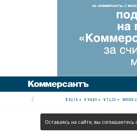
Коммерсантъ
$ 82,16
€ 94,83
¥ 12,23
IMOEX 2
Предыдущая
страница
Оставаясь на сайте, вы соглашаетесь 