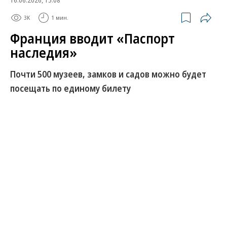
3K
1 мин.
Франция вводит «Паспорт
наследия»
Почти 500 музеев, замков и садов можно будет
посещать по единому билету
Министр культуры Франции Катрин Пегар
объявила о создании нового «Паспорта
наследия» — годового абонемента, который
позволит посещать около 500 музеев, замков,
исторических усадеб и садов по всей стране.
Новый проект стартует 19 и 20 сентября, во время
традиционных Европейских дней наследия.