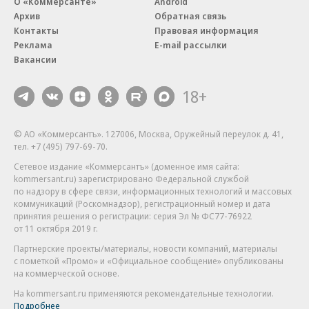
О «Коммерсанте»
Android
Архив
Обратная связь
Контакты
Правовая информация
Реклама
E-mail рассылки
Вакансии
18+
© АО «Коммерсантъ». 127006, Москва, Оружейный переулок д. 41,
тел. +7 (495) 797-69-70.
Сетевое издание «Коммерсантъ» (доменное имя сайта:
kommersant.ru) зарегистрировано Федеральной службой
по надзору в сфере связи, информационных технологий и массовых
коммуникаций (Роскомнадзор), регистрационный номер и дата
принятия решения о регистрации: серия
Эл № ФС77-76922
от 11 октября 2019 г.
Партнерские проекты/материалы, новости компаний, материалы
с пометкой «Промо» и «Официальное сообщение» опубликованы
на коммерческой основе.
На kommersant.ru применяются рекомендательные технологии.
Подробнее