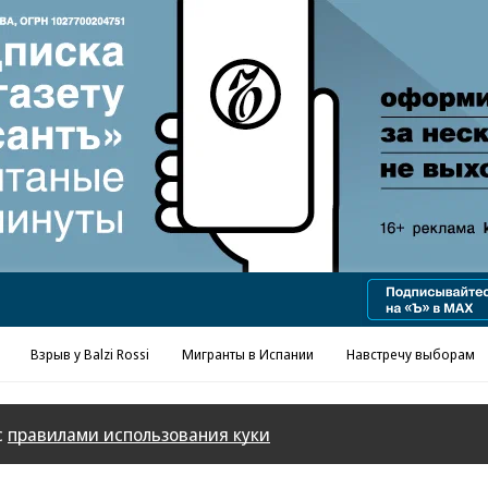
Реклама в «Ъ» www.kommersant.ru/ad
Взрыв у Balzi Rossi
Мигранты в Испании
Навстречу выборам
с
правилами использования куки