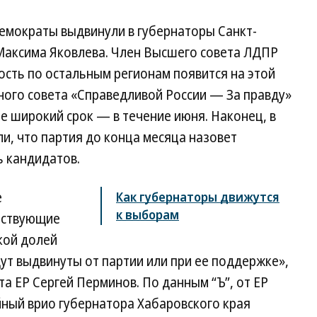
демократы выдвинули в губернаторы Санкт-
Максима Яковлева. Член Высшего совета ЛДПР
ность по остальным регионам появится на этой
ного совета «Справедливой России — За правду»
е широкий срок — в течение июня. Наконец, в
и, что партия до конца месяца назовет
ь кандидатов.
е
Как губернаторы движутся
к выборам
йствующие
кой долей
дут выдвинуты от партии или при ее поддержке»,
та ЕР Сергей Перминов. По данным “Ъ”, от ЕР
йный врио губернатора Хабаровского края