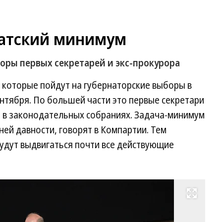
датский минимум
оры первых секретарей и экс-прокурора
 которые пойдут на губернаторские выборы в
ентября. По большей части это первые секретари
 в законодательных собраниях. Задача-минимум
ей давности, говорят в Компартии. Тем
будут выдвигаться почти все действующие
Развернуть на весь экран
Пр