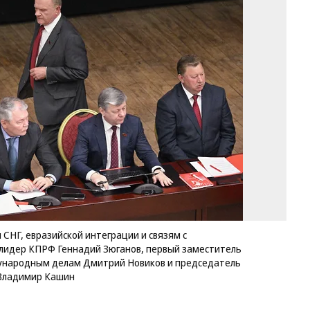
ко
Го
по
де
СН
ев
ин
и
св
с
со
Ле
Ка
ли
К
Ге
Зю
СНГ, евразийской интеграции и связям с
пе
лидер КПРФ Геннадий Зюганов, первый заместитель
за
ународным делам Дмитрий Новиков и председатель
пр
 Владимир Кашин
ко
Го