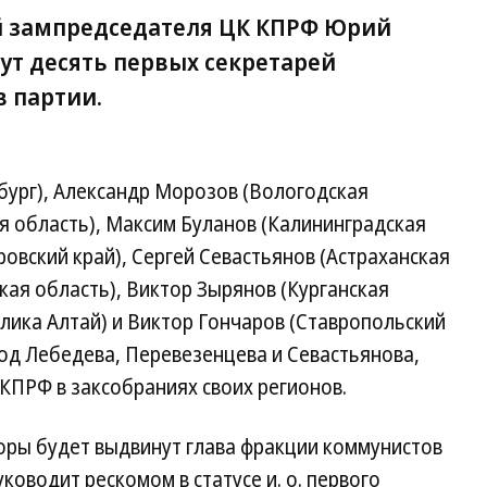
по
ый зампредседателя ЦК КПРФ Юрий
м
де
ут десять первых секретарей
Д
 партии.
Но
и
пр
ко
Го
бург), Александр Морозов (Вологодская
по
ая область), Максим Буланов (Калининградская
аг
во
овский край), Сергей Севастьянов (Астраханская
Вл
кая область), Виктор Зырянов (Курганская
К
Фо
лика Алтай) и Виктор Гончаров (Ставропольский
Ев
под Лебедева, Перевезенцева и Севастьянова,
Ра
Ко
КПРФ в заксобраниях своих регионов.
оры будет выдвинут глава фракции коммунистов
ководит рескомом в статусе и. о. первого