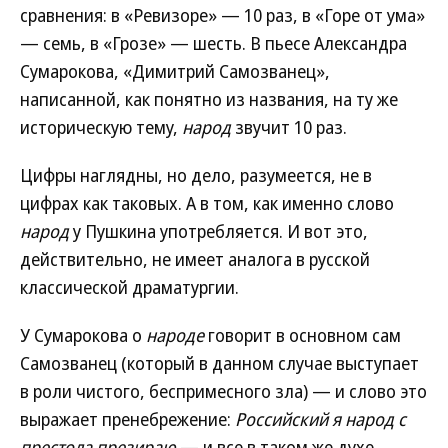
сравнения: в «Ревизоре» — 10 раз, в «Горе от ума»
— семь, в «Грозе» — шесть. В пьесе Александра
Сумарокова, «Димитрий Самозванец»,
написанной, как понятно из названия, на ту же
историческую тему,
народ
звучит 10 раз.
Цифры наглядны, но дело, разумеется, не в
цифрах как таковых. А в том, как именно слово
народ
у Пушкина употребляется. И вот это,
действительно, не имеет аналога в русской
классической драматургии.
У Сумарокова о
народе
говорит в основном сам
Самозванец (который в данном случае выступает
в роли чистого, беспримесного зла) — и слово это
выражает пренебрежение:
Российский я народ с
престола презираю
— и все в таком же духе.