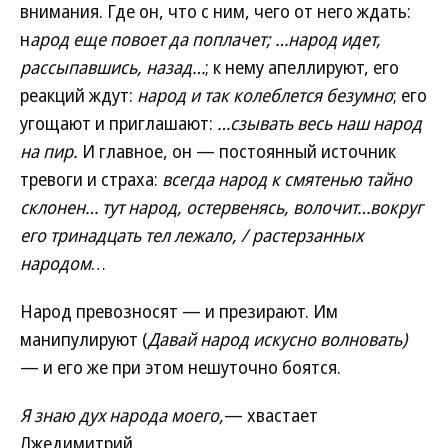
внимания. Где он, что с ним, чего от него ждать:
н
арод еще повоет да поплачет; …народ идет,
рассыпавшись, назад…
; к нему апеллируют, его
реакций ждут:
народ и так колеблется безумно
; его
угощают и приглашают:
…сзывать весь наш народ
на пир.
И главное, он — постоянный источник
тревоги и страха:
всегда народ к смятенью тайно
склонен… тут народ, остервенясь, волочит…вокруг
его тринадцать тел лежало, / растерзанных
народом
…
Народ превозносят — и презирают. Им
манипулируют (
Давай народ искусно волновать)
— и его же при этом нешуточно боятся.
Я знаю дух народа моего,
— хвастает
Лжедимитрий.