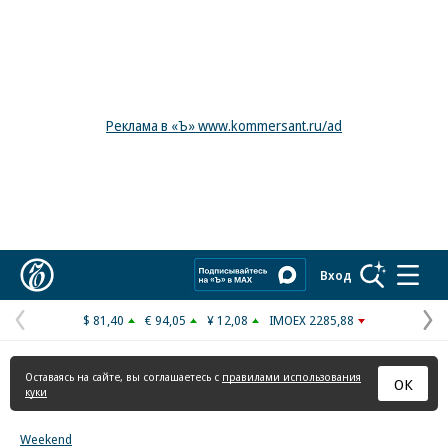
Реклама в «Ъ» www.kommersant.ru/ad
Коммерсантъ
Вход
$ 81,40
€ 94,05
¥ 12,08
IMOEX 2285,88
Предыдущая
С
страница
с
Оставаясь на сайте, вы соглашаетесь с
правилами использования
ОК
куки
Weekend