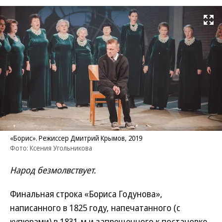
Развернуть на
«Борис». Режиссер Дмитрий Крымов, 2019
Фото: Ксения Угольникова
Народ безмолвствует.
Финальная строка «Бориса Годунова»,
написанного в 1825 году, напечатанного (с
купюрами) в 1831-м и запрещенного к постановке