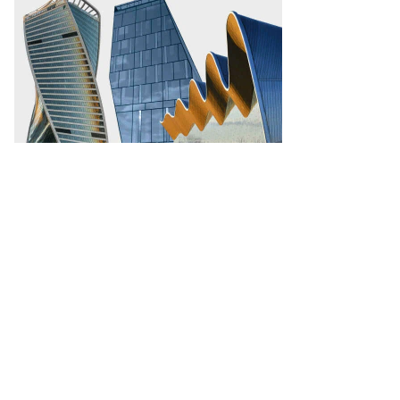
аснодарского
ая