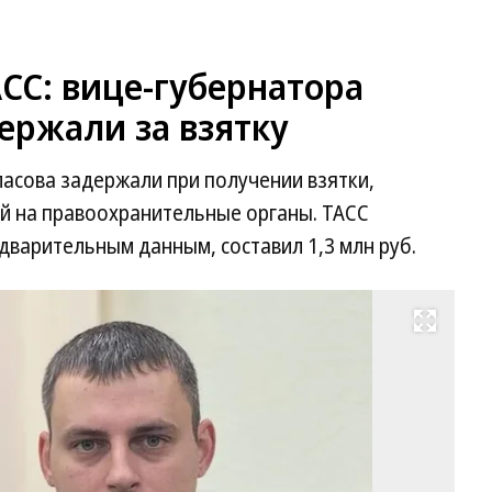
СС: вице-губернатора
ержали за взятку
асова задержали при получении взятки,
й на правоохранительные органы. ТАСС
едварительным данным, составил 1,3 млн руб.
Развернуть на весь экран
Се
Вл
Фо
Пр
сл
ад