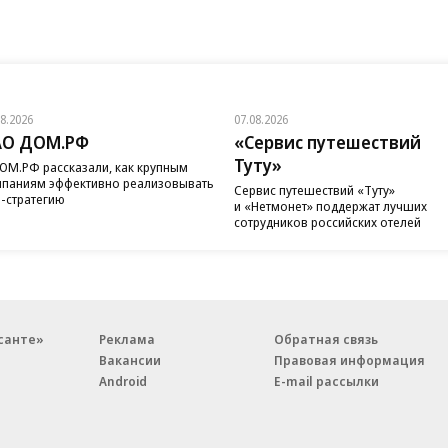
08.2026
07.08.2026
АО ДОМ.РФ
«Сервис путешествий
Туту»
ОМ.РФ рассказали, как крупным
паниям эффективно реализовывать
Сервис путешествий «Туту»
-стратегию
и «Нетмонет» поддержат лучших
сотрудников российских отелей
санте»
Реклама
Обратная связь
Вакансии
Правовая информация
Android
E-mail рассылки