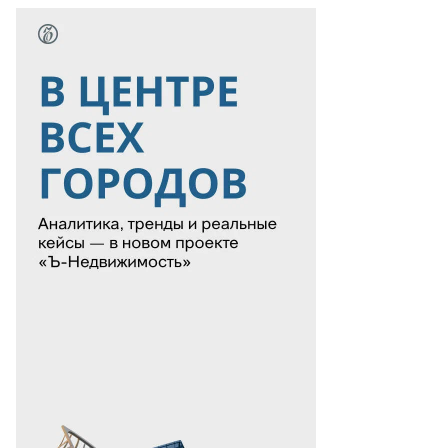
ргей
асов
то:
есс-
ужба
министрации