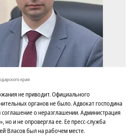
Кр
кр
одарского края
жания не приводит. Официального
нительных органов не было. Адвокат господина
л соглашение о неразглашении. Администрация
 но и не опровергла ее. Ее пресс-служба
гей Власов был на рабочем месте.