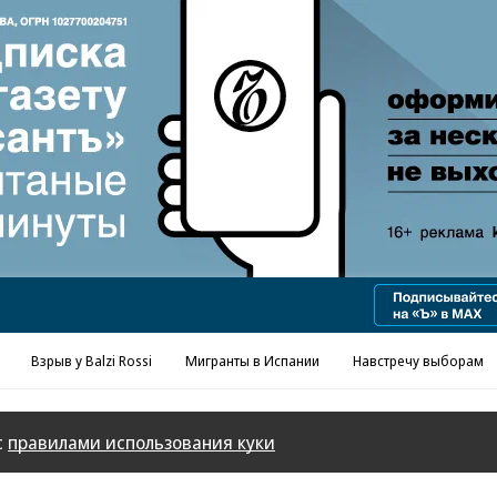
Реклама в «Ъ» www.kommersant.ru/ad
Взрыв у Balzi Rossi
Мигранты в Испании
Навстречу выборам
с
правилами использования куки