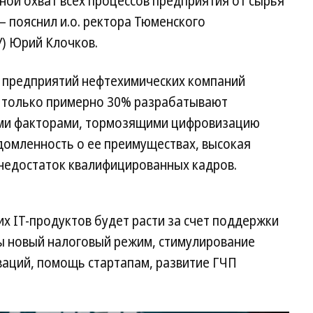
ой охват всех процессов предприятия от сырья
 пояснил и.о. ректора Тюменского
У) Юрий Клочков.
х предприятий нефтехимических компаний
и только примерно 30% разрабатывают
ыми факторами, тормозящими цифровизацию
домленность о ее преимуществах, высокая
 недостаток квалифицированных кадров.
их IT-продуктов будет расти за счет поддержки
ны новый налоговый режим, стимулирование
ваций, помощь стартапам, развитие ГЧП