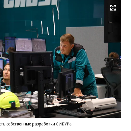
Развернуть на весь экран
Ср
ис
ци
ре
ес
со
ра
С
Фо
М
Мо
Ко
сть собственные разработки СИБУРа