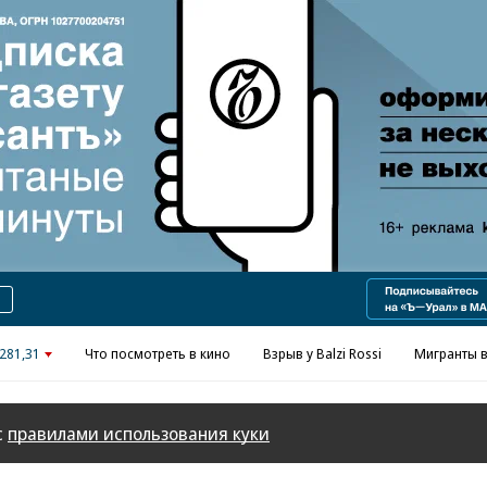
Реклама в «Ъ» www.kommersant.ru/ad
281,31
Что посмотреть в кино
Взрыв у Balzi Rossi
Мигранты в
с
правилами использования куки