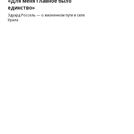
«Для меня главное было
единство»
Эдуард Россель — о жизненном пути и силе
Урала