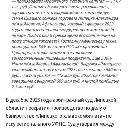
— производство мороженого. Уставный капитал — 111,7
тыс. руб. Данные об учредителях не раскрываются,
однако считается, что хладокомбинат контролирует
семья бывшего спикера горсовета Липецка Александра
(Михайловича) Афанасьева, который с февраля 2023
года является генеральным директором компании (в
январе 2023-го были прекращены его полномочия на
посту спикера горсовета). Господину Афанасьеву также
принадлежит 50% местного ООО «Хладокомбинат
Продторг», которое занимается торговлей
замороженными пищевыми продуктами. Еще 50% у
Инны (Михайловны) Афанасьевой. Выручка «Липецкого
хладокомбината» по итогам 2023 года составила 640 млн
руб. , чистый убыток — 412 млн руб. 2022 год компания
завершила с выручкой 669 млн руб. и чистой прибылью
7,3 млн руб.
В декабре 2023 года арбитражный суд Липецкой
области прекратил производство по делу о
банкротстве «Липецкого хладокомбината» по
иску регионального УФНС. Суд утвердил между