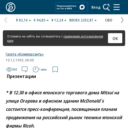
Коммерсантъ
Вход
$ 82,16
€ 94,83
¥ 12,24
IMOEX 2292,81
СВО
Предыдущая
С
страница
с
Оставаясь на сайте, вы соглашаетесь с
правилами использования
ОК
куки
Газета «Коммерсантъ»
10.12.1993, 00:00
943
1 мин.
Презентации
* В 12.30 в офисе японского торгового дома Mitsui на
улице Огарева в офисном здании McDonald`s
состоится пресс-конференция, посвященная планам
продвижения на российский рынок техники японской
фирмы Ricoh.