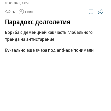
05.05.2026, 14:58
4K
8 мин.
Парадокс долголетия
Борьба с деменцией как часть глобального
тренда на антистарение
Буквально еще вчера под anti-age понимали
уходовые процедуры у косметолога,
омолаживающие инъекции и чудо-БАДы
из рекламных роликов. Сегодня же за этим
термином стоит комплекс серьезных дисциплин
— биогеронтология, геронаука, а также медицина
долголетия с обширной доказательной базой.
Развернуть на