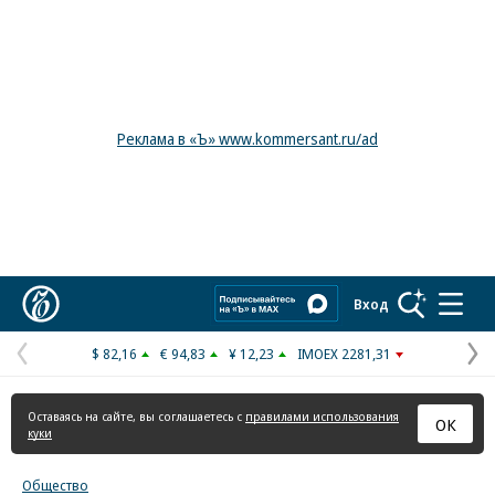
Реклама в «Ъ» www.kommersant.ru/ad
Коммерсантъ
Вход
$ 82,16
€ 94,83
¥ 12,23
IMOEX 2281,31
Предыдущая
С
страница
с
Оставаясь на сайте, вы соглашаетесь с
правилами использования
ОК
куки
Общество