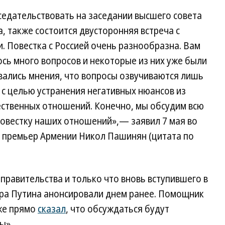
(н
дседательствовать на заседании высшего совета
20
го
, также состоится двусторонняя встреча с
Фо
. Повестка с Россией очень разнообразна. Вам
Д
Аз
ось много вопросов и некоторые из них уже были
Ко
вались мнения, что вопросы озвучиваются лишь
 с целью устранения негативных нюансов из
ественных отношений. Конечно, мы обсудим всю
овестку наших отношений»,— заявил 7 мая во
е премьер Армении Никол Пашинян (цитата по
правительства и только что вновь вступившего в
ра Путина анонсировали днем ранее. Помощник
же прямо
сказал
, что обсуждаться будут
ы».