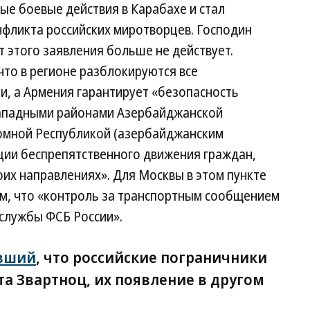
ые боевые действия в Карабахе и стал
нфликта российских миротворцев. Господин
т этого заявления больше не действует.
 что в регионе разблокируются все
и, а Армения гарантирует «безопасность
ападными районами Азербайджанской
омной Республикой (азербайджанским
ации беспрепятственного движения граждан,
оих направлениях». Для Москвы в этом пункте
м, что «контроль за транспортным сообщением
службы ФСБ России».
вший
, что российские пограничники
а Звартноц, их появление в другом