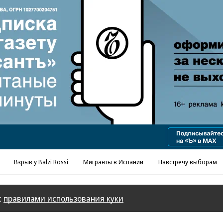
Реклама в «Ъ» www.kommersant.ru/ad
Взрыв у Balzi Rossi
Мигранты в Испании
Навстречу выборам
с
правилами использования куки