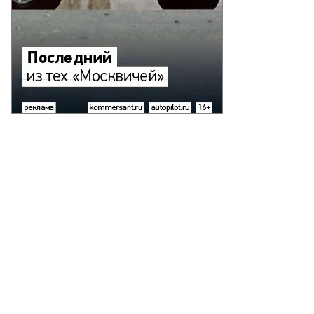
езидент
ссии
адимир
тин
права)
емьер-
нистр
мении
кол
ашинян
торой
ева)
ред
чалом
седания
вета
ганизации
говора
ллективной
зопасности