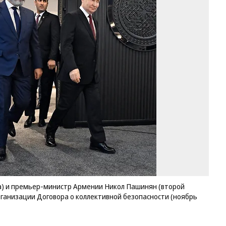
Пр
Ро
Вл
Пу
(с
и
пр
ми
Ар
Ни
П
(в
сл
пе
на
за
со
Ор
а) и премьер-министр Армении Никол Пашинян (второй
До
рганизации Договора о коллективной безопасности (ноябрь
о
ко
бе