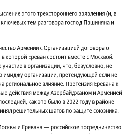
ление этого трехстороннего заявления (и, в
из ключевых тем разговора господ Пашиняна и
чество Армении с Организацией договора о
 в которой Ереван состоит вместе с Москвой.
участие в организации, что, безусловно, не
по имиджу организации, претендующей если не
на региональное влияние. Претензия Еревана к
евые действия между Азербайджаном и Арменией
оследней, как это было в 2022 году в районе
ринял решительных шагов по защите союзника.
осквы и Еревана — российское посредничество.