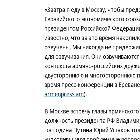
«Завтра я еду в Москву, чтобы пре
Евразийского экономического союза
президентом Российской Федерации
известно, что за это время накопил
озвучены. Мы никогда не придержи
для озвучивания. Они озвучиваются
контекста армяно-российских друж
двустороннюю и многостороннюю п
время пресс-конференции в Ереван
armenpress.am
).
В Москве встречу главы армянского 
должность президента РФ Владими
господина Путина Юрий Ушаков то
«накопившиеся проблемные вопрос