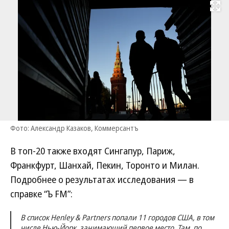
Развернуть на
Фото: Александр Казаков, Коммерсантъ
В топ-20 также входят Сингапур, Париж,
Франкфурт, Шанхай, Пекин, Торонто и Милан.
Подробнее о результатах исследования — в
справке “Ъ FM”:
В список Henley & Partners попали 11 городов США, в том
числе Нью-Йорк, занимающий первое место. Там, по