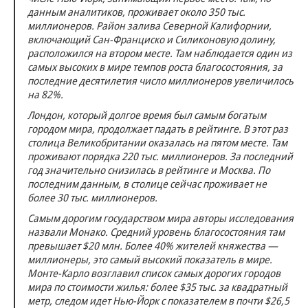
данным аналитиков, проживает около 350 тыс.
миллионеров. Район залива Северной Калифорнии,
включающий Сан-Франциско и Силиконовую долину,
расположился на втором месте. Там наблюдается один из
самых высоких в мире темпов роста благосостояния, за
последние десятилетия число миллионеров увеличилось
на 82%.
Лондон, который долгое время был самым богатым
городом мира, продолжает падать в рейтинге. В этот раз
столица Великобритании оказалась на пятом месте. Там
проживают порядка 220 тыс. миллионеров. За последний
год значительно снизилась в рейтинге и Москва. По
последним данным, в столице сейчас проживает не
более 30 тыс. миллионеров.
Самым дорогим государством мира авторы исследования
назвали Монако. Средний уровень благосостояния там
превышает $20 млн. Более 40% жителей княжества —
миллионеры, это самый высокий показатель в мире.
Монте-Карло возглавил список самых дорогих городов
мира по стоимости жилья: более $35 тыс. за квадратный
метр, следом идет Нью-Йорк с показателем в почти $26,5