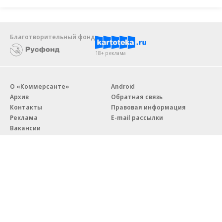
Благотворительный фонд
18+ реклама
О «Коммерсанте»
Android
Архив
Обратная связь
Контакты
Правовая информация
Реклама
E-mail рассылки
Вакансии
18+
© АО «Коммерсантъ». 127006, Москва, Оружейный переулок д. 41,
тел. +7 (495) 797-69-70.
Сетевое издание «Коммерсантъ» (доменное имя сайта:
kommersant.ru) зарегистрировано Федеральной службой