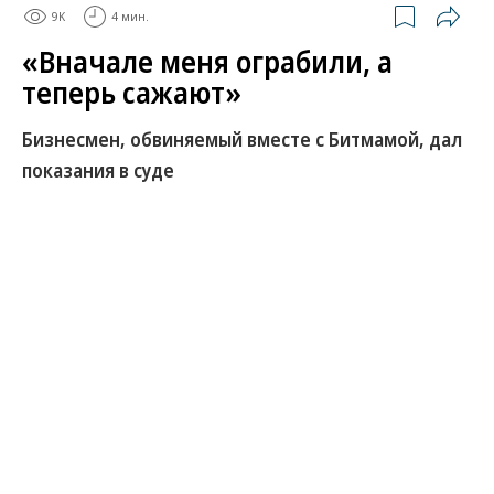
9K
4 мин.
«Вначале меня ограбили, а
теперь сажают»
Бизнесмен, обвиняемый вместе с Битмамой, дал
показания в суде
Столичный инвестор Гагик Гулакян, обвиняемый
вместе с Валерией Федякиной (Битмама) в
незаконной банковской деятельности на сумму
более 5,6 млрд руб., впервые выступил в суде. По
версии бизнесмена, в его проблемах с законом
виновата Битмама, а также американо-иранский
конфликт: дрон попал в его дом в Дубае, поэтому
он был вынужден отправиться в ОАЭ, что
следствие сочло попыткой побега из России.