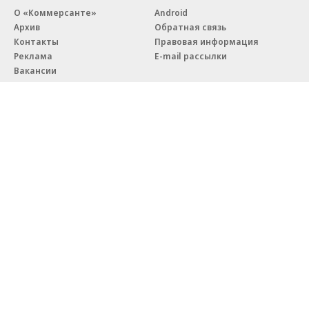
О «Коммерсанте»
Android
Архив
Обратная связь
Контакты
Правовая информация
Реклама
E-mail рассылки
Вакансии
18+
© АО «Коммерсантъ». 127006, Москва, Оружейный переулок д. 41,
тел. +7 (495) 797-69-70.
Сетевое издание «Коммерсантъ» (доменное имя сайта:
kommersant.ru) зарегистрировано Федеральной службой
по надзору в сфере связи, информационных технологий и массовых
коммуникаций (Роскомнадзор), регистрационный номер и дата
принятия решения о регистрации: серия
Эл № ФС77-76922
от 11 октября 2019 г.
Партнерские проекты/материалы, новости компаний, материалы
с пометкой «Промо» и «Официальное сообщение» опубликованы
на коммерческой основе.
На kommersant.ru применяются рекомендательные технологии.