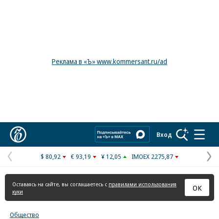
Реклама в «Ъ» www.kommersant.ru/ad
Коммерсантъ
Вход
$ 80,92
€ 93,19
¥ 12,05
IMOEX 2275,87
Предыдущая
С
страница
с
Оставаясь на сайте, вы соглашаетесь с
правилами использования
ОК
куки
Общество