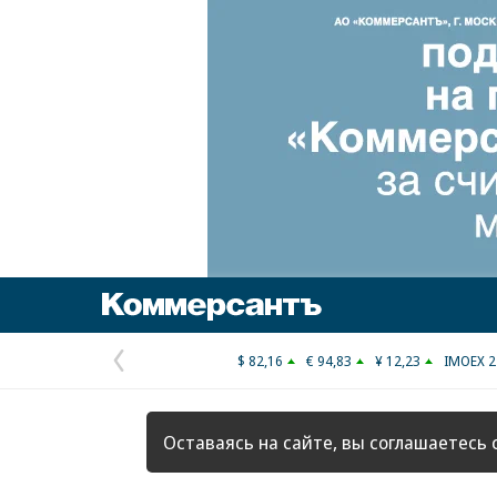
Коммерсантъ
$ 82,16
€ 94,83
¥ 12,23
IMOEX 2
Предыдущая
страница
Оставаясь на сайте, вы соглашаетесь 