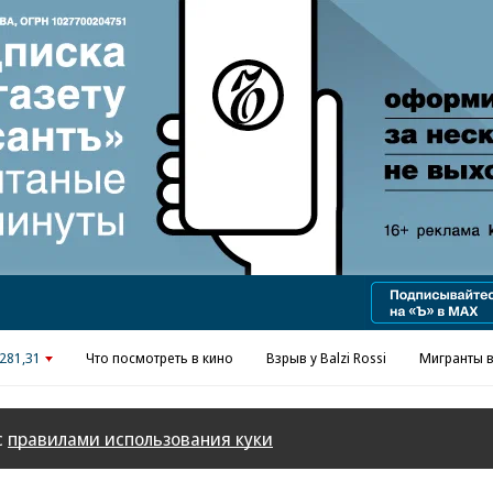
Реклама в «Ъ» www.kommersant.ru/ad
281,31
Что посмотреть в кино
Взрыв у Balzi Rossi
Мигранты в
с
правилами использования куки