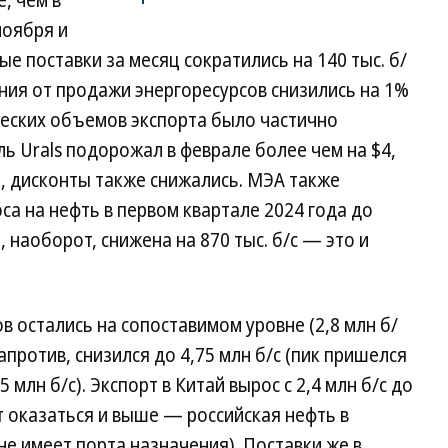
, чем в
ноября и
 поставки за месяц сократились на 140 тыс. б/
ления от продажи энергоресурсов снизились на 1%
еских объемов экспорта было частично
ь Urals подорожал в феврале более чем на $4,
2), дисконты также снижались. МЭА также
са на нефть в первом квартале 2024 года до
, наоборот, снижена на 870 тыс. б/с — это и
в остались на сопоставимом уровне (2,8 млн б/
напротив, снизился до 4,75 млн б/с (пик пришелся
 млн б/с). Экспорт в Китай вырос с 2,4 млн б/с до
т оказаться и выше — российская нефть в
 не имеет порта назначения). Поставки же в