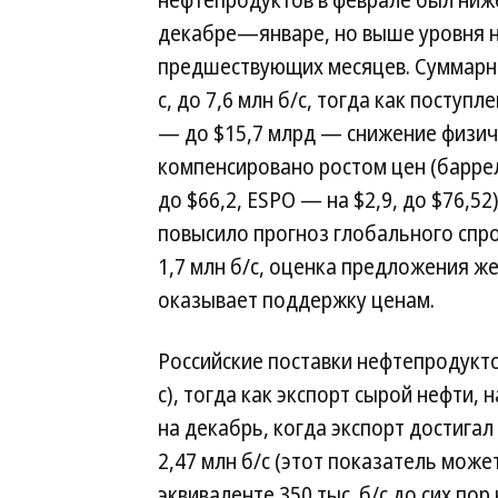
нефтепродуктов в феврале был ниже
декабре—январе, но выше уровня 
предшествующих месяцев. Суммарные
с, до 7,6 млн б/с, тогда как поступ
— до $15,7 млрд — снижение физич
компенсировано ростом цен (баррел
до $66,2, ESPO — на $2,9, до $76,5
повысило прогноз глобального спро
1,7 млн б/с, оценка предложения же
оказывает поддержку ценам.
Российские поставки нефтепродукто
с), тогда как экспорт сырой нефти, 
на декабрь, когда экспорт достигал 5
2,47 млн б/с (этот показатель може
эквиваленте 350 тыс. б/с до сих пор