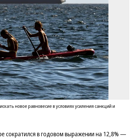
вн
то
пр
ис
но
ра
в
ус
ус
са
и
ро
сп
на
сы
Фо
Ви
скать новое равновесие в условиях усиления санкций и
Ко
Ко
ре сократился в годовом выражении на 12,8% —