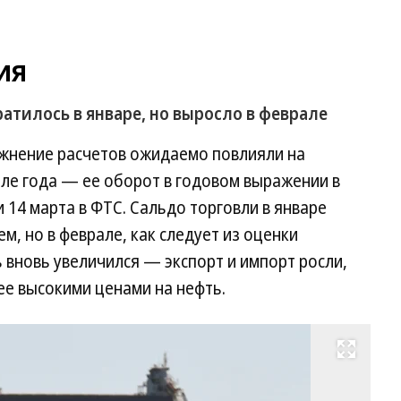
ия
атилось в январе, но выросло в феврале
ожнение расчетов ожидаемо повлияли на
ле года — ее оборот в годовом выражении в
 14 марта в ФТС. Сальдо торговли в январе
м, но в феврале, как следует из оценки
 вновь увеличился — экспорт и импорт росли,
е высокими ценами на нефть.
Развернуть на весь экран
Ро