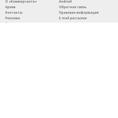
О «Коммерсанте»
Android
Архив
Обратная связь
Контакты
Правовая информация
Реклама
E-mail рассылки
Вакансии
18+
© АО «Коммерсантъ». 127006, Москва, Оружейный переулок д. 41,
тел. +7 (495) 797-69-70.
Сетевое издание «Коммерсантъ» (доменное имя сайта:
kommersant.ru) зарегистрировано Федеральной службой
по надзору в сфере связи, информационных технологий и массовых
коммуникаций (Роскомнадзор), регистрационный номер и дата
принятия решения о регистрации: серия
Эл № ФС77-76922
от 11 октября 2019 г.
Партнерские проекты/материалы, новости компаний, материалы
с пометкой «Промо» и «Официальное сообщение» опубликованы
на коммерческой основе.
На kommersant.ru применяются рекомендательные технологии.
Подробнее