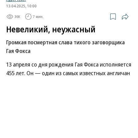
13.04.2025, 10:00
36K
7 мин.
Невеликий, неужасный
Громкая посмертная слава тихого заговорщика
Гая Фокса
13 апреля со дня рождения Гая Фокса исполняется
455 лет. Он — один из самых известных англичан
в истории. И один из самых неизвестных тоже.
Но, не зная о нем ничего, в него с удовольствием
преображаются миллионы людей по всему миру.
Столь долгую память ему гарантировала скорее
цепочка разных событий, с ним напрямую не
связанных, чем сама его жизнь.