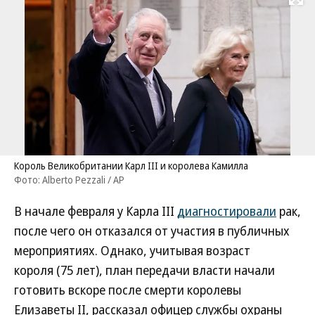
Развернуть на
Король Великобритании Карл III и королева Камилла
Фото: Alberto Pezzali / AP
В начале февраля у Карла III
диагностировали
рак,
после чего он отказался от участия в публичных
мероприятиях. Однако, учитывая возраст
короля (75 лет), план передачи власти начали
готовить вскоре после смерти королевы
Елизаветы II, рассказал офицер службы охраны