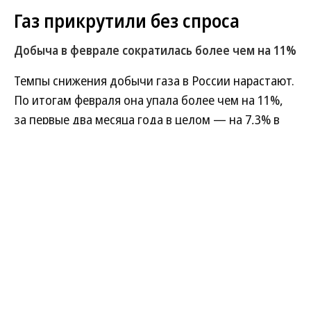
Газ прикрутили без спроса
Добыча в феврале сократилась более чем на 11%
Темпы снижения добычи газа в России нарастают.
По итогам февраля она упала более чем на 11%,
за первые два месяца года в целом — на 7,3% в
годовом выражении. Глубина падения в категории
«прочие производители», отражающая в
основном «Газпром», еще выше — 13,2%.
Основными причинами аналитики называют
прекращение поставок через Украину, теплую
погоду и снижение спроса в энергоемких
отраслях.
Развернуть на