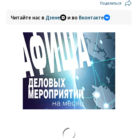
Поделиться
Читайте нас в
Дзене
и во
Вконтакте