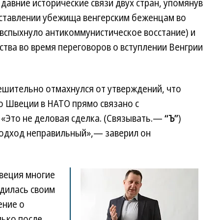
давние исторические связи двух стран, упомянув
ставлении убежища венгерским беженцам во
м вспыхнуло антикоммунистическое восстание) и
тва во время переговоров о вступлении Венгрии
ешительно отмахнулся от утверждений, что
 Швеции в НАТО прямо связано с
 «Это не деловая сделка. (Связывать.—
“Ъ”
)
 подход неправильный»,— заверил он
Швеция многие
рдилась своим
ение о
лько после