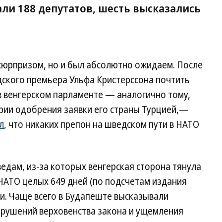
али 188 депутатов, шесть высказались
 сюрпризом, но и был абсолютно ожидаем. После
дского премьера Ульфа Кристерссона почтить
в венгерском парламенте — аналогично тому,
верии одобрения заявки его страны Турцией,—
л
, что никаких препон на шведском пути в НАТО
едам, из-за которых венгерская сторона тянула
НАТО целых 649 дней (по подсчетам издания
ми. Чаще всего в Будапеште высказывали
рушений верховенства закона и ущемления