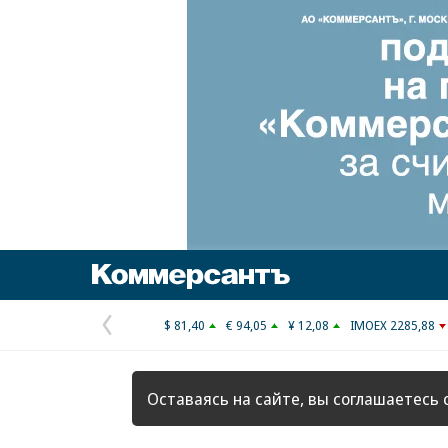
Коммерсантъ
$ 81,40
€ 94,05
¥ 12,08
IMOEX 2285,88
Предыдущая
страница
Оставаясь на сайте, вы соглашаетесь 