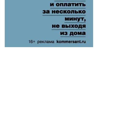
атыцин
то:
еб
лкунов,
ммерсантъ