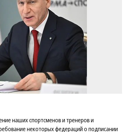
М
Фо
Гл
Ще
Ко
ние наших спортсменов и тренеров и
ребование некоторых федераций о подписании