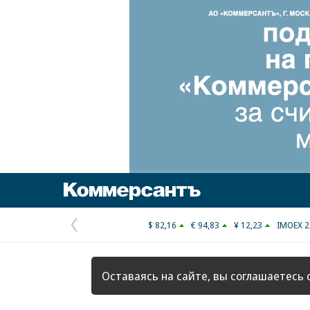
Коммерсантъ
$ 82,16
€ 94,83
¥ 12,23
IMOEX 2
Предыдущая
страница
Оставаясь на сайте, вы соглашаетесь 