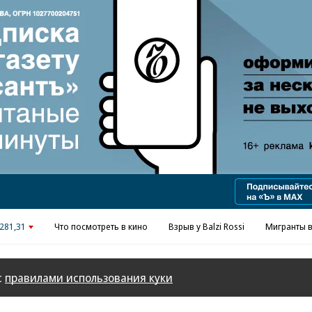
Реклама в «Ъ» www.kommersant.ru/ad
281,31
Что посмотреть в кино
Взрыв у Balzi Rossi
Мигранты в
с
правилами использования куки