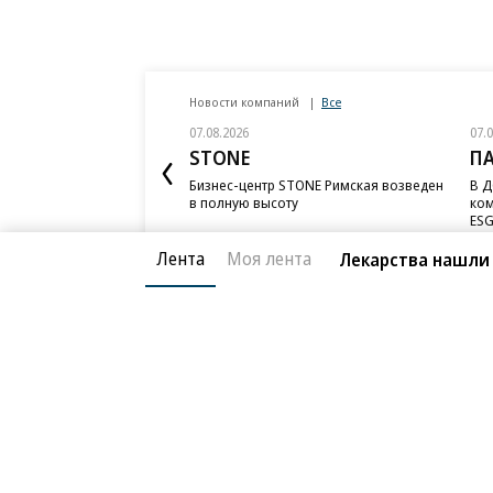
Новости компаний
Все
07.08.2026
07.
STONE
П
Бизнес-центр STONE Римская возведен
В Д
в полную высоту
ком
ESG
Лента
Моя лента
Лекарства нашли
Благотворительный фонд
О «Коммер
Архив
Контакты
18+ реклама