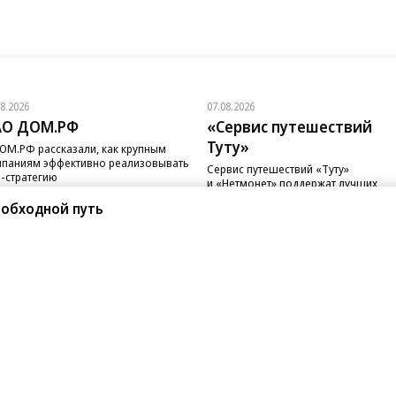
08.2026
07.08.2026
АО ДОМ.РФ
«Сервис путешествий
Туту»
ОМ.РФ рассказали, как крупным
паниям эффективно реализовывать
Сервис путешествий «Туту»
-стратегию
и «Нетмонет» поддержат лучших
сотрудников российских отелей
 обходной путь
санте»
Реклама
Обратная связь
Вакансии
Правовая информация
Android
E-mail рассылки