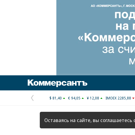
Коммерсантъ
$ 81,40
€ 94,05
¥ 12,08
IMOEX 2285,88
Предыдущая
страница
Оставаясь на сайте, вы соглашаетесь 