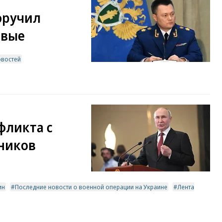
оручил
овые
овостей
фликта с
ников
ин
Последние новости о военной операции на Украине
Лента