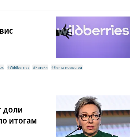
рвис
ок
Wildberries
Ритейл
Лента новостей
т доли
по итогам