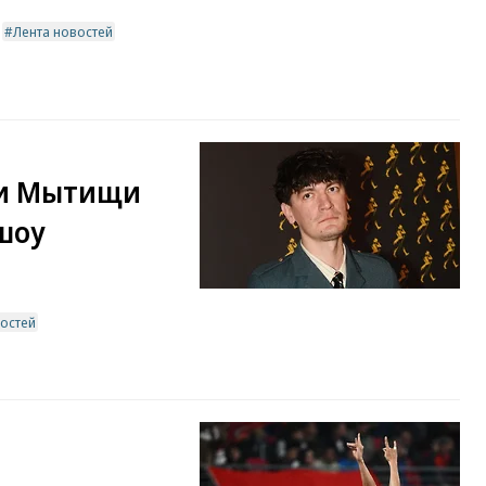
Лента новостей
 и Мытищи
шоу
востей