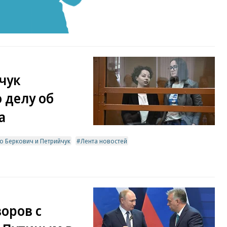
чук
 делу об
а
о Беркович и Петрийчук
Лента новостей
воров с