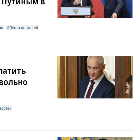
с Путиным в
ин
Лента новостей
латить
вольно
востей