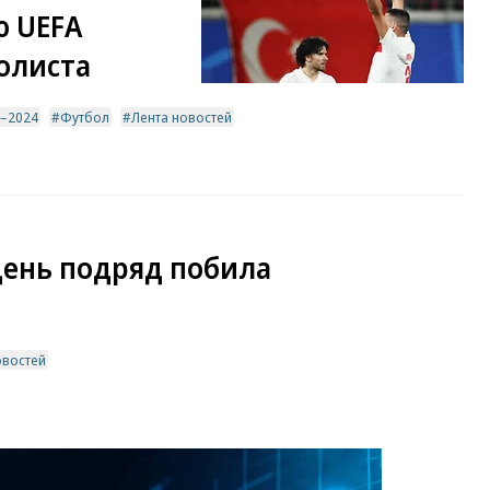
 UEFA
олиста
–2024
Футбол
Лента новостей
день подряд побила
овостей