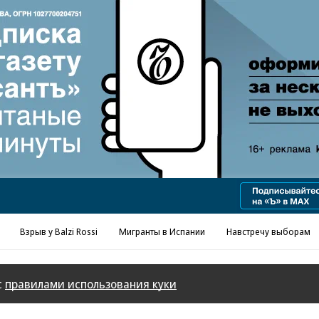
Реклама в «Ъ» www.kommersant.ru/ad
Взрыв у Balzi Rossi
Мигранты в Испании
Навстречу выборам
с
правилами использования куки