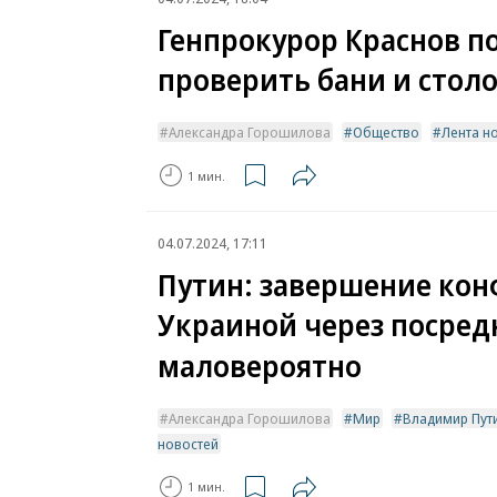
Генпрокурор Краснов п
проверить бани и стол
Александра Горошилова
Общество
Лента н
1 мин.
04.07.2024, 17:11
Путин: завершение кон
Украиной через посред
маловероятно
Александра Горошилова
Мир
Владимир Пут
новостей
1 мин.