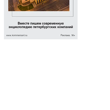
гений
вленко,
ммерсантъ