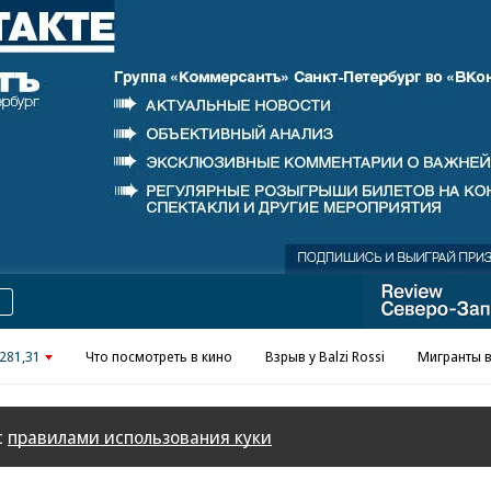
Реклама в «Ъ» www.kommersant.ru/ad
281,31
Что посмотреть в кино
Взрыв у Balzi Rossi
Мигранты в
с
правилами использования куки