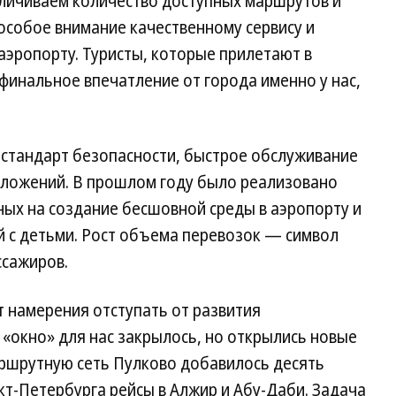
еличиваем количество доступных маршрутов и
 особое внимание качественному сервису и
аэропорту. Туристы, которые прилетают в
 финальное впечатление от города именно у нас,
стандарт безопасности, быстрое обслуживание
едложений. В прошлом году было реализовано
ных на создание бесшовной среды в аэропорту и
й с детьми. Рост объема перевозок — символ
ссажиров.
ет намерения отступать от развития
«окно» для нас закрылось, но открылись новые
маршрутную сеть Пулково добавилось десять
кт-Петербурга рейсы в Алжир и Абу-Даби. Задача