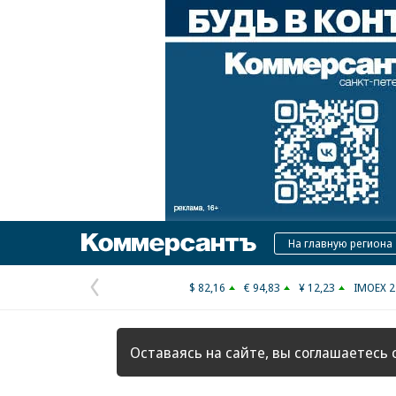
Коммерсантъ
На главную региона
$ 82,16
€ 94,83
¥ 12,23
IMOEX 2
Предыдущая
страница
Оставаясь на сайте, вы соглашаетесь 