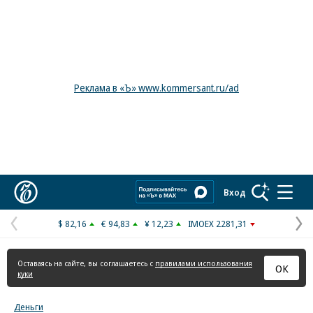
Реклама в «Ъ» www.kommersant.ru/ad
Коммерсантъ
Вход
$ 82,16
€ 94,83
¥ 12,23
IMOEX 2281,31
Предыдущая
С
страница
с
Оставаясь на сайте, вы соглашаетесь с
правилами использования
ОК
куки
Деньги