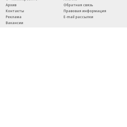
Архив
Обратная связь
Контакты
Правовая информация
Реклама
E-mail рассылки
Вакансии
18+
© АО «Коммерсантъ». 127006, Москва, Оружейный переулок д. 41,
тел. +7 (495) 797-69-70.
Сетевое издание «Коммерсантъ» (доменное имя сайта:
kommersant.ru) зарегистрировано Федеральной службой
по надзору в сфере связи, информационных технологий и массовых
коммуникаций (Роскомнадзор), регистрационный номер и дата
принятия решения о регистрации: серия
Эл № ФС77-76922
от 11 октября 2019 г.
Партнерские проекты/материалы, новости компаний, материалы
с пометкой «Промо» и «Официальное сообщение» опубликованы
на коммерческой основе.
На kommersant.ru применяются рекомендательные технологии.
Подробнее