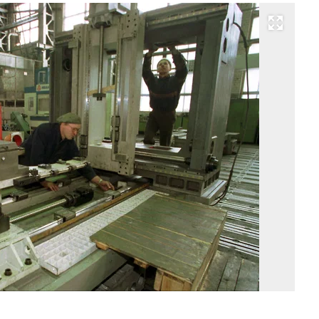
Развернуть на весь экран
Фо
Се
М
/
И
Т