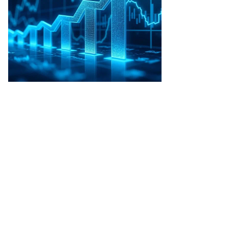
то:
ргей
етелица
ТАР-
АСС