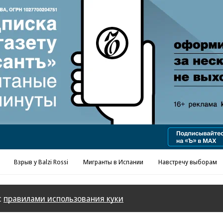
Реклама в «Ъ» www.kommersant.ru/ad
Взрыв у Balzi Rossi
Мигранты в Испании
Навстречу выборам
с
правилами использования куки