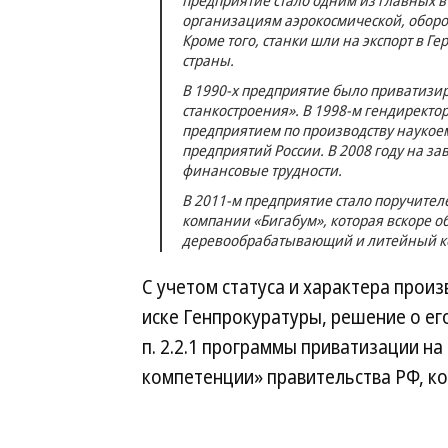
предприятие стало одним из главных в
организациям аэрокосмической, обор
Кроме того, станки шли на экспорт в 
страны.
В 1990-х предприятие было приватизи
станкостроения». В 1998-м гендиректо
предприятием по производству наукое
предприятий России. В 2008 году на за
финансовые трудности.
В 2011-м предприятие стало поручител
компании «Бигабум», которая вскоре об
деревообрабатывающий и литейный ко
С учетом статуса и характера прои
иске Генпрокуратуры, решение о его
п. 2.2.1 программы приватизации на
компетенции» правительства РФ, ко