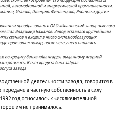
 советском станкостроении. Его продукция поставлялась
онной, автомобильной и энергетической промышленности.
Германию, Италию, Швецию, Финляндию, Японию и другие
ровано и преобразовано в ОАО «Ивановский завод тяжелого
ром стал Владимир Бажанов. Завод оставался крупнейшим
мких станков и входил в число системообразующих
воде произошел пожар, после чего у него начались
ем по кредиту банка «Авангард», выданному игорной
анкротилась. В счет кредита банк забрал
рпуса завода.
зводственной деятельности завода, говорится в
 передаче в частную собственность в силу
 1992 год относилось к «исключительной
торое им не принималось.