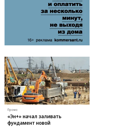
рспективы
звития
ечественного
фтового
нка
едставители
расли
енивают
е
лее
зитивно
то:
гения
лонская,
ммерсантъ
Промо
«Эн+» начал заливать
фундамент новой