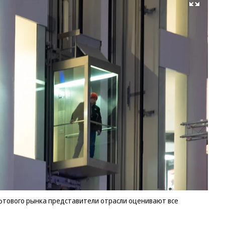
Развернуть на весь экран
Пе
ра
от
ли
ры
пр
от
оц
вс
бо
по
Фо
Ев
Яб
Ко
фтового рынка представители отрасли оценивают все