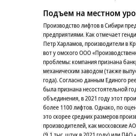
Подъем на местном ур
Производство лифтов в Сибири пре
предприятиями. Как отмечает генд
Петр Харламов, производители в Кр
вот у омского ООО «Производствен
проблемы: компания признана банк
механическим заводом (также выпус
года). Согласно данным Единого ре
была признана несостоятельной го
объединения, в 2021 году этот про
более 1100 лифтов. Однако, по оце
это скорее средних размеров произ
производителей, как московские А
(9,1 тыс. штук в 2021 году) или ПАО