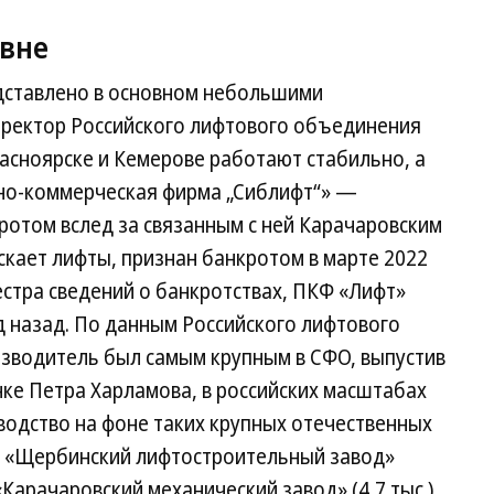
овне
дставлено в основном небольшими
иректор Российского лифтового объединения
асноярске и Кемерове работают стабильно, а
но-коммерческая фирма „Сиблифт“» —
ротом вслед за связанным с ней Карачаровским
кает лифты, признан банкротом в марте 2022
естра сведений о банкротствах, ПКФ «Лифт»
д назад. По данным Российского лифтового
изводитель был самым крупным в СФО, выпустив
нке Петра Харламова, в российских масштабах
водство на фоне таких крупных отечественных
О «Щербинский лифтостроительный завод»
 «Карачаровский механический завод» (4,7 тыс.).