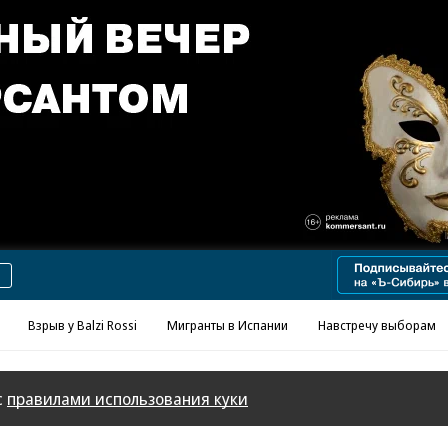
Реклама в «Ъ» www.kommersant.ru/ad
Взрыв у Balzi Rossi
Мигранты в Испании
Навстречу выборам
с
правилами использования куки