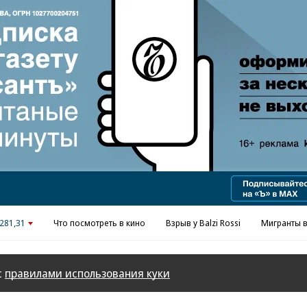
Реклама в «Ъ» www.kommersant.ru/ad
281,31
Что посмотреть в кино
Взрыв у Balzi Rossi
Мигранты в
с
правилами использования куки