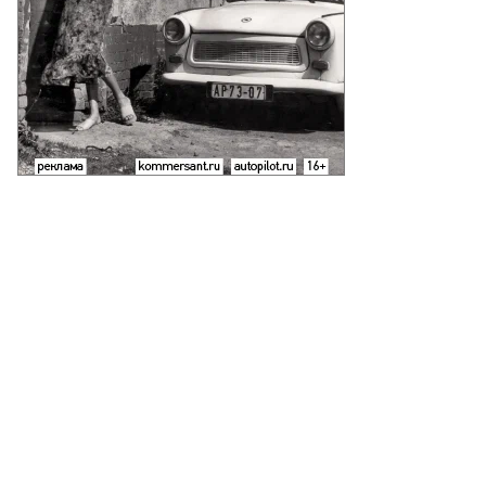
то:
ексей
твицкий,
ммерсантъ