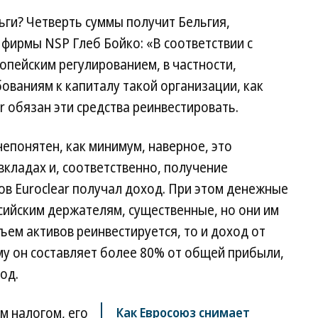
ьги? Четверть суммы получит Бельгия,
 фирмы NSP Глеб Бойко: «В соответствии с
пейским регулированием, в частности,
ованиям к капиталу такой организации, как
r обязан эти средства реинвестировать.
епонятен, как минимум, наверное, это
вкладах и, соответственно, получение
вов Euroclear получал доход. При этом денежные
сийским держателям, существенные, но они им
ъем активов реинвестируется, то и доход от
му он составляет более 80% от общей прибыли,
од.
м налогом, его
Как Евросоюз снимает