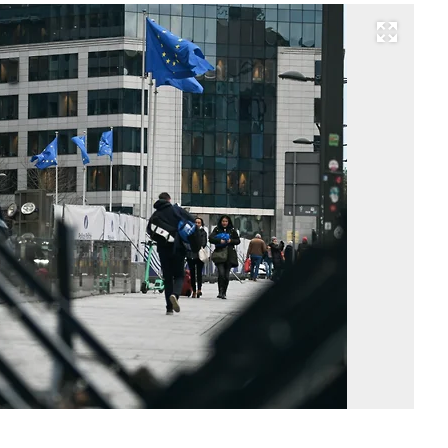
Развернуть на весь экран
Фо
Ал
Ви
Ко