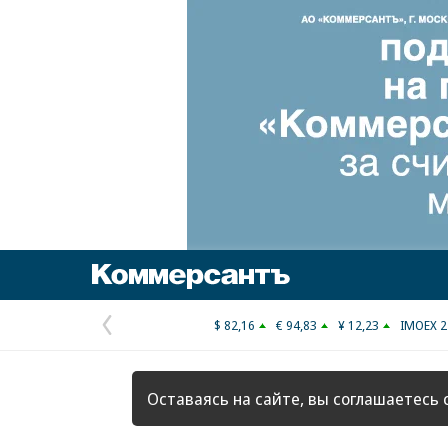
Коммерсантъ
$ 82,16
€ 94,83
¥ 12,23
IMOEX 2
Предыдущая
страница
Оставаясь на сайте, вы соглашаетесь 