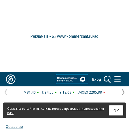
Реклама в «Ъ» www.kommersant.ru/ad
Коммерсантъ
Вход
$ 81,40
€ 94,05
¥ 12,08
IMOEX 2285,88
Предыдущая
С
страница
с
Оставаясь на сайте, вы соглашаетесь с
правилами использования
ОК
куки
Общество