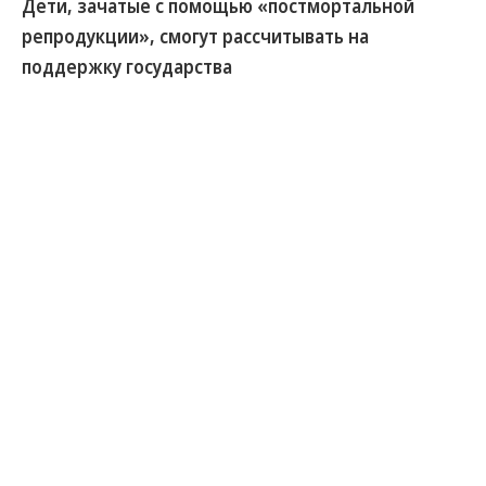
Дети, зачатые с помощью «постмортальной
репродукции», смогут рассчитывать на
поддержку государства
Группа сенаторов внесла в Госдуму законопроект,
согласно которому дети, зачатые после смерти
отца, смогут получать страховую пенсию. Ранее
им отказывали в выплатах по потере кормильца,
так как они фактически никогда не находились на
иждивении отца. После принятия поправок такие
дети смогут получать выплаты до достижения
совершеннолетия, а если они учатся в вузах или
ссузах — до завершения обучения, но не дольше
23 лет. Нововведение приведет к ежегодным
расходам федерального бюджета в размере 90–
100 млн руб.