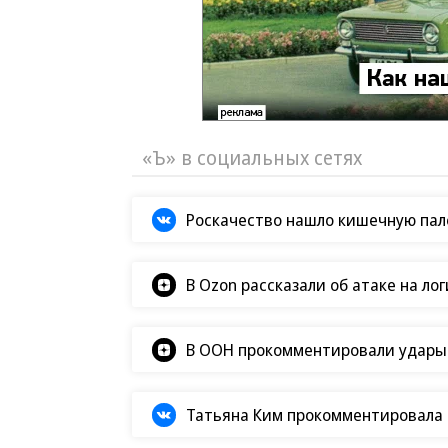
«Ъ» в социальных сетях
Роскачество нашло кишечную пало
В Ozon рассказали об атаке на ло
В ООН прокомментировали удары В
Татьяна Ким прокомментировала а