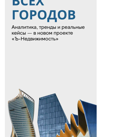
нстантин
бенский
то:
атолий
анов,
ммерсантъ