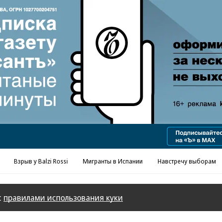
Реклама в «Ъ» www.kommersant.ru/ad
Взрыв у Balzi Rossi
Мигранты в Испании
Навстречу выборам
с
правилами использования куки