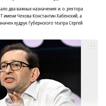
ло два важных назначения: и. о. ректора
Т имени Чехова Константин Хабенский, а
начен худрук Губернского театра Сергей
Развернуть на весь экран
Ко
Ха
Фо
Ан
Жд
Ко