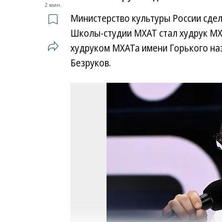
2 мин.
Министерство культуры России сдела
Школы-студии МХАТ стал худрук МХ
худруком МХАТа имени Горького наз
Безруков.