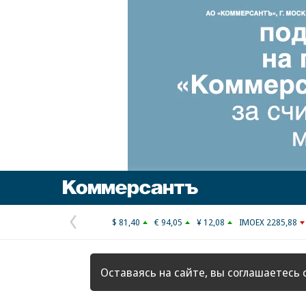
Коммерсантъ
$ 81,40
€ 94,05
¥ 12,08
IMOEX 2285,88
Предыдущая
страница
Оставаясь на сайте, вы соглашаетесь 