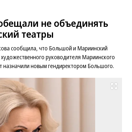
ообещали не объединять
ский театры
кова сообщила, что Большой и Мариинский
е художественного руководителя Мариинского
ет назначили новым гендиректором Большого.
Развернуть на весь экран
Та
Го
Фо
Д
Ду
Ко