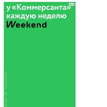
тьяна
ликова
то:
митрий
ханин,
ммерсантъ