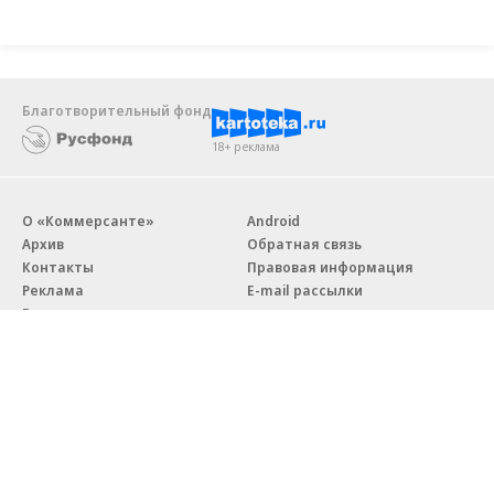
Благотворительный фонд
18+ реклама
О «Коммерсанте»
Android
Архив
Обратная связь
Контакты
Правовая информация
Реклама
E-mail рассылки
Вакансии
18+
© АО «Коммерсантъ». 127006, Москва, Оружейный переулок д. 41,
тел. +7 (495) 797-69-70.
Сетевое издание «Коммерсантъ» (доменное имя сайта: