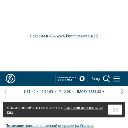
Реклама в «Ъ» www.kommersant.ru/ad
Коммерсантъ
Вход
$ 81,40
€ 94,05
¥ 12,08
IMOEX 2285,88
Предыдущая
С
страница
с
Оставаясь на сайте, вы соглашаетесь с
правилами использования
ОК
куки
Последние новости о военной операции на Украине